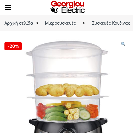
Skip to navigation
Skip to content
Αρχική σελίδα
Μικροσυσκευές
Συσκευές Κουζίνας
-
20%