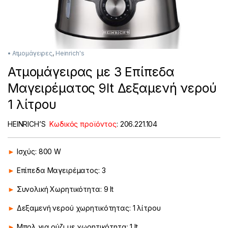
• Ατμομάγειρες
,
Heinrich's
Ατμομάγειρας με 3 Επίπεδα
Μαγειρέματος 9lt Δεξαμενή νερού
1 λίτρου
HEINRICH’S
Κωδικός προϊόντος
:
206.221.104
►
Ισχύς: 800 W
►
Επίπεδα Μαγειρέματος: 3
►
Συνολική Χωρητικότητα: 9 lt
►
Δεξαμενή νερού χωρητικότητας: 1 λίτρου
►
Μπολ για ρύζι με χωρητικότητα: 1 lt