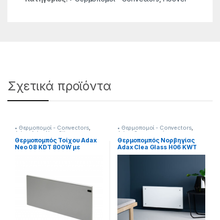
Σχετικά προϊόντα
• Θερμοπομοί - Convectors
,
• Θερμοπομοί - Convectors
,
Adax
,
Adax Neo Silver
,
Adax
,
Θερναντικά
Θερναντικά
Θερμοπομπός Τοίχου Adax
Θερμοπομπός Νορβηγίας
Neo 08 KDT 800W με
Adax Clea Glass H06 KWT
Ηλεκτρονικό Θερμοστάτη
Wifi 600W Λευκός Γυάλινος
Γκρι