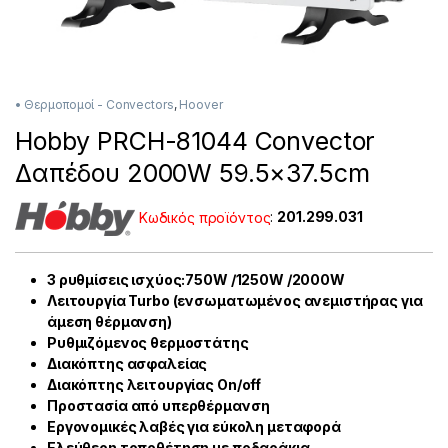
• Θερμοπομοί - Convectors
,
Hoover
Hobby PRCH-81044 Convector
Δαπέδου 2000W 59.5×37.5cm
Κωδικός προϊόντος
:
201.299.031
3 ρυθμίσεις ισχύος:750W /1250W /2000W
Λειτουργία Turbo (ενσωματωμένος ανεμιστήρας για
άμεση θέρμανση)
Ρυθμιζόμενος θερμοστάτης
Διακόπτης ασφαλείας
Διακόπτης λειτουργίας On/off
Προστασία από υπερθέρμανση
Εργονομικές λαβές για εύκολη μεταφορά
Ελεύθερη τοποθέτηση με ποδαράκια