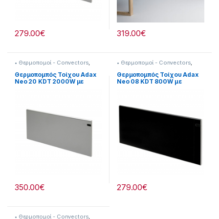
279.00
€
319.00
€
• Θερμοπομοί - Convectors
,
• Θερμοπομοί - Convectors
,
Adax
,
Adax Neo Silver
,
Adax
,
Adax Neo Black
,
Θερναντικά
Θερναντικά
Θερμοπομπός Τοίχου Adax
Θερμοπομπός Τοίχου Adax
Neo 20 KDT 2000W με
Neo 08 KDT 800W με
Ηλεκτρονικό Θερμοστάτη
Ηλεκτρονικό Θερμοστάτη
Γκρι
Black
350.00
€
279.00
€
• Θερμοπομοί - Convectors
,