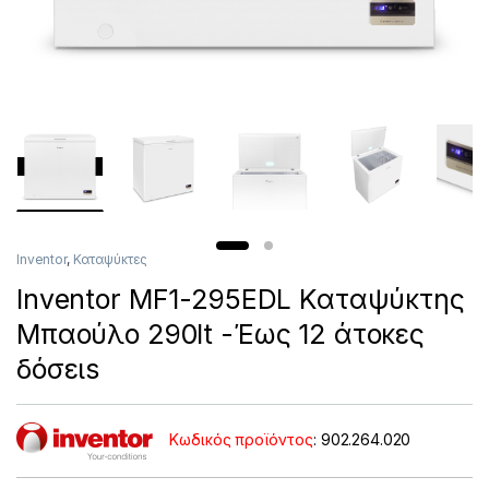
Inventor
,
Καταψύκτες
Inventor MF1-295EDL Καταψύκτης
Μπαούλο 290lt -Έως 12 άτοκες
δόσειs
Κωδικός προϊόντος
: 902.264.020