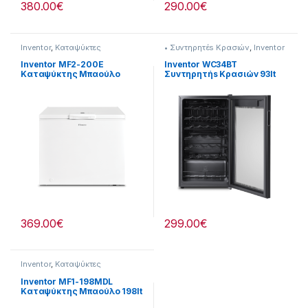
380.00
€
290.00
€
Inventor
,
Καταψύκτες
• Συντηρητέs Κρασιών
,
Inventor
Inventor MF2-200E
Inventor WC34BT
Καταψύκτης Μπαούλο
Συντηρητήs Κρασιών 93lt
200lt -Έως 12 άτοκες
(Σε 12 Άτοκες Δόσειs)
δόσειs
369.00
€
299.00
€
Inventor
,
Καταψύκτες
Inventor MF1-198MDL
Καταψύκτης Μπαούλο 198lt
-Έως 12 άτοκες δόσειs