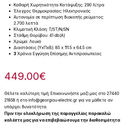
Καθαρή Χωρητικότητα Κατάψυξης: 290
λίτρα
Έλεγχος Θερμοκρασίας: Ηλεκτρονικός
Αυτονομία σε περίπτωση διακοπής ρεύματος:
2.700
λεπτά
Κλιµατική Kλάση:
T/ST/N/SN
Στάθμη Θορύβου: 41
db(A)
Χρώμα:
Λευκό
Διαστάσεις (ΥxΠxΒ):
85 x 111.5 x 64.5 cm
3
Χρόνια Εγγύηση Επίσημης Αντιπροσωπείας
449.00
€
Θέλετε καλύτερη τιμή; Επικοινωνήστε μαζί μας στο 27440
21858 ή στο info@georgiou-electric.gr για να μάθετε αν
υπάρχει δυνατότητα.
Πριν την ολοκλήρωση της παραγγελίας παρακαλώ
καλέστε μας για να επιβεβαιώσουμε την διαθεσιμότητα