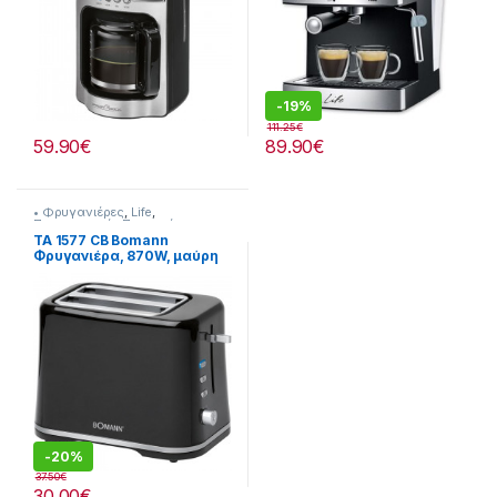
-
19%
111.25
€
59.90
€
89.90
€
• Φρυγανιέρες
,
Life
,
Προετοιμασία Πρωινού
TA 1577 CB Bomann
Φρυγανιέρα, 870W, μαύρη
-
20%
37.50
€
30.00
€