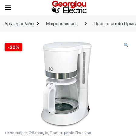
Skip to navigation
Skip to content
Αρχική σελίδα
Μικροσυσκευές
Προετοιμασία Πρωι
-
20%
• Καφετιέρες Φίλτρου
,
Iq
,
Προετοιμασία Πρωινού