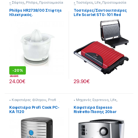
• Στίφτεs
,
Philips
,
Προετοιμασία
• Τοστιέρεs
,
Life
,
Προετοιμασία
Πρωινού
Πρωινού
Philips HR2738/00 Στίφτηs
Τοστιέρες/Σαντουιτσιέρες
Ηλεκτρικός.
Life Scarlet STG-101 Red
700W
-
20%
30.00
€
24.00
€
29.90
€
• Καφετιέρες Φίλτρου
,
Profi
• Μηχανές Espresso
,
Life
,
Cooc
,
Προετοιμασία Πρωινού
Προετοιμασία Πρωινού
Καφετιέρα Profi Cook PC-
Καφετιέρα Espesso
KA 1120
Ristretto Πίεσης 20bar
216221016