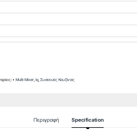
ορίες:
• Multi Mixer
,
Iq
,
Συσκευές Κουζίνας
Περιγραφή
Specification