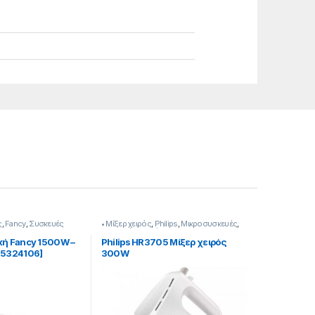
ς
,
Fancy
,
Συσκευές
• Μίξερ χειρός
,
Philips
,
Μικροσυσκευές
,
Συσκευές Κουζίνας
κή Fancy 1500W –
Philips HR3705 Μίξερ χειρός
55324106]
300W