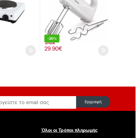
-
20%
37.50
€
29.90
€
Εγγραφή
Όλοι οι Τρόποι πληρωμής