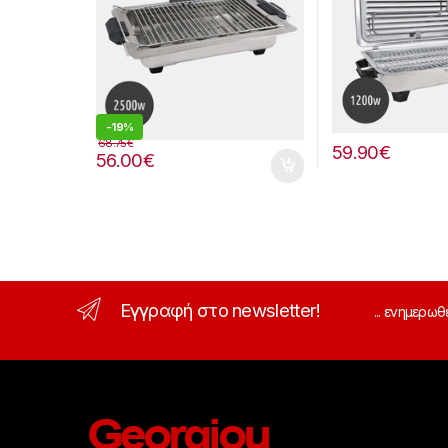
-
19%
68.75
€
59.90
€
56.00
€
Εγγραφή στο newsletter!
... ενημερωθ