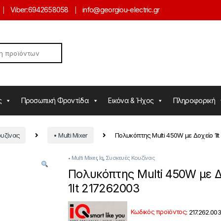
Viber:
6942658058
info@georgiou-electric.gr
ς
Προσωπική Φροντίδα
Εικόνα & Ήχος
Πληροφορική
ουζίνας
• Multi Mixer
Πολυκόπτης Multi 450W με Δοχείο 1l
• Multi Mixer
,
Iq
,
Συσκευές Κουζίνας
Πολυκόπτης Multi 450W με Δ
1lt 217262003
Κωδικός προϊόντος
:
217.262.003