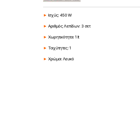
►
Ισχύς: 450 W
►
Αριθμός Λεπίδων: 3 σετ
►
Χωρητικότητα: 1 lt
►
Ταχύτητες: 1
►
Χρώμα: Λευκό