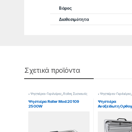
Βάρος
Διαθεσιμότητα
Σχετικά προϊόντα
• Ψηστιέρεs-Γκριλιέρες
,
Roller
,
Συσκευές
• Ψηστιέρεs-Γκριλιέρες
Κουζίνας
Κουζίνας
Ψηστιέρα Roller Mod:20109
Ψηστιέρα
2500W
Ανοξείδωτη Ορθογ
Καπάκι Roler 120