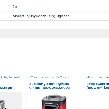
2 κ.
Διαθέσιμο/Παράδοση 1 έως 3 ημέρες
,
Roller
,
Συσκευές
• Συσκευή ποπ-κορν
,
Life
,
Συσκευές
• Εστίες Ηλεκτρικέ
Κουζίνας
Κουζίνας
Συσκευή για ποπ-κορν Life
Εστία Ηλεκτρι
ώνια με
Cinema 1100W 246221003
(180 Ø mm) [2
0W [20832004]