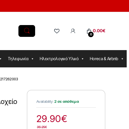
0.00
€
0
Τηλεφωνία
Ηλεκτρολογικό Υλικό
Horeca & Airbnb
t 217262003
οχείο
Availability:
2 σε απόθεμα
29.90
€
36.25
€