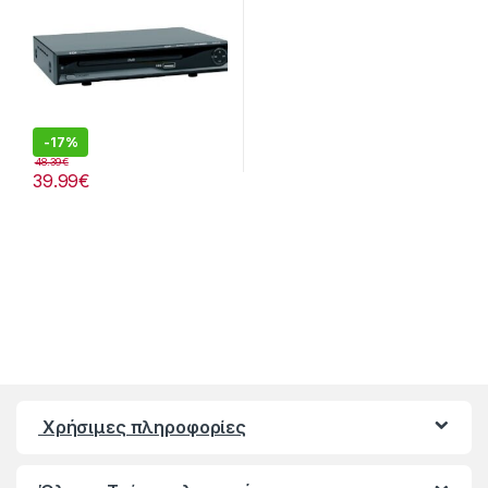
-
17%
48.39
€
39.99
€
Χρήσιμες πληροφορίες