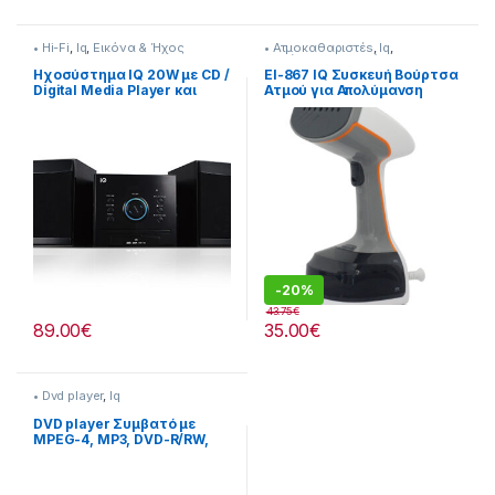
• Hi-Fi
,
Iq
,
Εικόνα & Ήχος
• Ατμοκαθαριστέs
,
Iq
,
Σκούπισμα & Καθάρισμα
Ηχοσύστημα IQ 20W με CD /
EI-867 IQ Συσκευή Βούρτσα
Digital Media Player και
Ατμού για Απολύμανση
Bluetooth Μαύρο
Ρούχων
[821262002]
-
20%
43.75
€
89.00
€
35.00
€
• Dvd player
,
Iq
DVD player Συμβατό με
MPEG-4, MP3, DVD-R/RW,
VCD, SVCD, CD, CD-R/RW
823262008