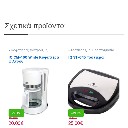
Σχετικά προϊόντα
• Καφετιέρες Φίλτρου
,
Iq
,
• Τοστιέρεs
,
Iq
,
Προετοιμασία
Προετοιμασία Πρωινού
Πρωινού
IQ CM-160 White Καφετιέρα
IQ ST-645 Τοστιέρα
φίλτρου
-
20%
-
20%
25.00
€
31.25
€
20.00
€
25.00
€