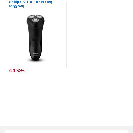
Φροντίδα
Philips S1110 Ξυριστική
Μηχανή
44.99
€