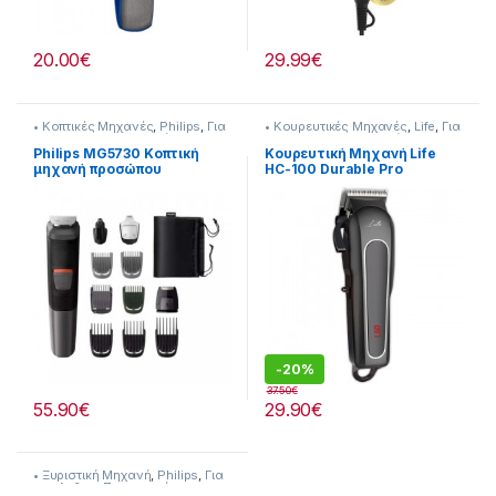
20.00
€
29.99
€
• Κοπτικές Μηχανές
,
Philips
,
Για
• Κουρευτικές Μηχανές
,
Life
,
Για
τον Ανδρα
,
Προσωπική
τον Ανδρα
,
Προσωπική
Φροντίδα
Φροντίδα
Philips MG5730 Κοπτική
Κουρευτική Μηχανή Life
μηχανή προσώπου
HC-100 Durable Pro
(Επαναφορτιζόμενη)
-
20%
37.50
€
55.90
€
29.90
€
• Ξυριστική Μηχανή
,
Philips
,
Για
τον Ανδρα
,
Προσωπική