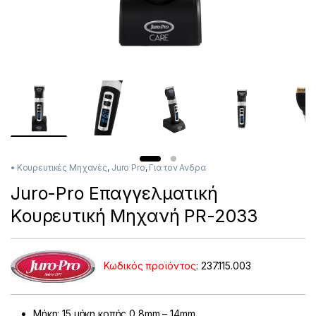
• Κουρευτικές Μηχανές
,
Juro Pro
,
Για τον Ανδρα
Juro-Pro Επαγγελματική
Κουρευτική Μηχανή PR-2033
Κωδικός προϊόντος
:
237.115.003
Μήκη: 15 μήκη κοπής 0,8
mm
– 14
mm