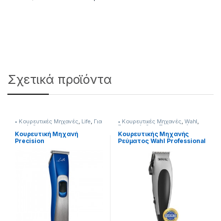
Σχετικά προϊόντα
• Κουρευτικές Μηχανές
,
Life
,
Για
• Κουρευτικές Μηχανές
,
Wahl
,
τον Ανδρα
Για τον Ανδρα
,
Προσωπική
Φροντίδα
Κουρευτική Μηχανή
Κουρευτικής Μηχανής
Precision
Ρεύματος Wahl Professional
Επαναφορτιζόμενη
Home Pro 237222030
237221037