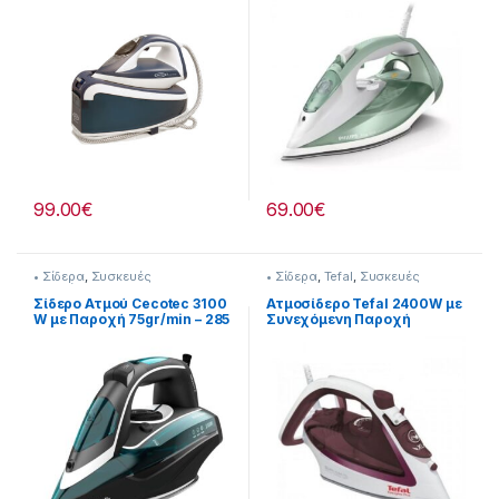
99.00
€
69.00
€
• Σίδερα
,
Συσκευές
• Σίδερα
,
Tefal
,
Συσκευές
Σιδερώματος
Σιδερώματος
Σίδερο Ατμού Cecotec 3100
Ατμοσίδερο Tefal 2400W με
W με Παροχή 75gr/min – 285
Συνεχόμενη Παροχή
g/min 213222010
45gr/min 213350307