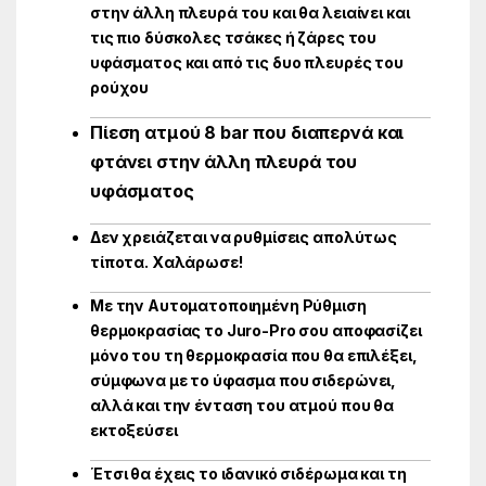
στην άλλη πλευρά του και θα λειαίνει και
τις πιο δύσκολες τσάκες ή ζάρες του
υφάσματος και από τις δυο πλευρές του
ρούχου
Πίεση ατμού 8 bar που διαπερνά και
φτάνει στην άλλη πλευρά του
υφάσματος
Δεν χρειάζεται να ρυθμίσεις απολύτως
τίποτα. Χαλάρωσε!
Με την Αυτοματοποιημένη Ρύθμιση
θερμοκρασίας το Juro-Pro σου αποφασίζει
μόνο του τη θερμοκρασία που θα επιλέξει,
σύμφωνα με το ύφασμα που σιδερώνει,
αλλά και την ένταση του ατμού που θα
εκτοξεύσει
Έτσι θα έχεις το ιδανικό σιδέρωμα και τη