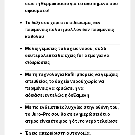
σωστή θερμοκρασία για τα αγαπημένα σου
υφάσματα!
Το δεξί σου χέρι στο σιδέρωμα, δεν
περιμένεις πολύ ή μάλλον δεν περιμένεις
καθόλου
Μόλις γεμίσεις το δοχείο νερού, σε 35
δευτερόλεπτα θα έχεις
full
ατμό για να
σιδερώσεις
Με τη τεχνολογία R
efill
μπορείς να γεμίζεις
απευθείας το δοχείο νερού χωρίς να
περιμένεις να κρυώσει ή να
αδειάσει εντελώς η δεξαμενή
Με τις ενδεικτικές λυχνίες στην οθόνη του,
το Juro-Pro σου θα σε ενημερώσει ότι ο
ατμός είναι έτοιμος ή ότι το νερό τελείωσε
Έχεις απεριόριστη αυτονομία,