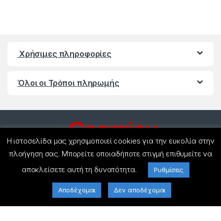
Χρήσιμες πληροφορίες
Όλοι οι Τρόποι πληρωμής
Η ιστοσελίδα μας χρησιμοποιεί cookies για την ευκολία στην
πλοήγηση σας. Μπορείτε οποιαδήποτε στιγμή επιθυμείτε να
αποκλείσετε αυτή τη δυνατότητα.
Ρυθμίσεις
Έχετε ερωτήσεις ? Καλέστε
μας!
Αποδέχομαι
Δεν αποδέχομαι
(+30) 27440 21858