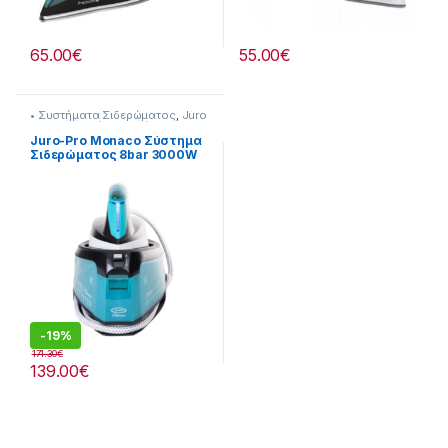
65.00
€
55.00
€
• Συστήματα Σιδερώματος
,
Juro
Pro
,
Συσκευές Σιδερώματος
Juro-Pro Monaco Σύστημα
Σιδερώματος 8bar 3000W
με Δοχείο 1500ml
-
19%
171.30
€
139.00
€