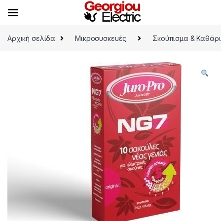
Skip to navigation
Skip to content
Αρχική σελίδα
Μικροσυσκευές
Σκούπισμα & Καθάρ