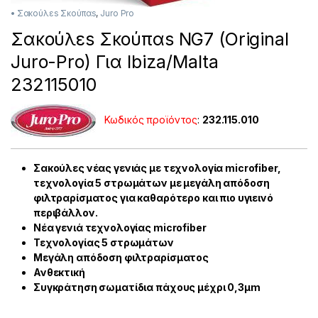
• Σακούλεs Σκούπαs
,
Juro Pro
Σακούλεs Σκούπαs NG7 (Original
Juro-Pro) Για Ibiza/Malta
232115010
Κωδικός προϊόντος
:
232.115.010
Σακούλες νέας γενιάς με τεχνολογία microfiber,
τεχνολογία 5 στρωμάτων με μεγάλη απόδοση
φιλτραρίσματος για καθαρότερο και πιο υγιεινό
περιβάλλον.
Νέα γενιά τεχνολογίας microfiber
Τεχνολογίας 5 στρωμάτων
Μεγάλη απόδοση φιλτραρίσματος
Ανθεκτική
Συγκράτηση σωματίδια πάχους μέχρι 0,3μm