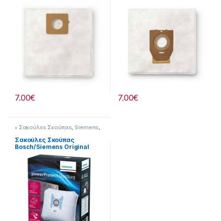
7.00
€
7.00
€
• Σακούλεs Σκούπαs
,
Siemens
,
Σκούπισμα & Καθάρισμα
Σακούλες Σκούπας
Bosch/Siemens Original
VZ41FGAL 23219027