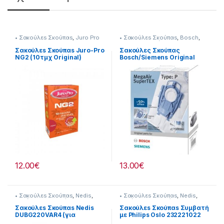
• Σακούλεs Σκούπαs
,
Juro Pro
• Σακούλεs Σκούπαs
,
Bosch
,
Siemens
,
Σκούπισμα &
Καθάρισμα
Σακούλεs Σκούπαs Juro-Pro
Σακούλες Σκούπας
NG2 (10τμχ Original)
Bosch/Siemens Original
232115005
VZ41AFP (P) 23219023
12.00
€
13.00
€
• Σακούλεs Σκούπαs
,
Nedis
,
• Σακούλεs Σκούπαs
,
Nedis
,
Σκούπισμα & Καθάρισμα
Σκούπισμα & Καθάρισμα
Σακούλεs Σκούπαs Nedis
Σακούλεs Σκούπαs Συμβατή
DUBG220VAR4 (για
με Philips Oslo 232221022
Goldstar-LG)