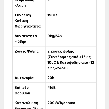
κλάση
Συνολική
198Lt
Καθαρή
Χωρητικότητα
Δυνατότητα
9kg/24h
Ψύξης
Ζώνες Ψύξης
2 Ζώνες ψύξης
(Συντήρησης από +1 έως
10οC & Κατάψυξης από -12
έως -24οC)
Αυτονομία
20h
Επίπεδο
41dB
Θορύβου
Κατανάλωση
200kWh/annum
Ενέργειας/Έτος