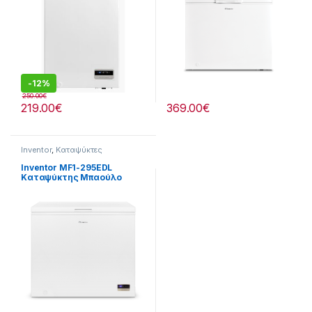
-
12%
250.00
€
219.00
€
369.00
€
Inventor
,
Καταψύκτες
Inventor MF1-295EDL
Καταψύκτης Μπαούλο
290lt -Έως 12 άτοκες
δόσειs