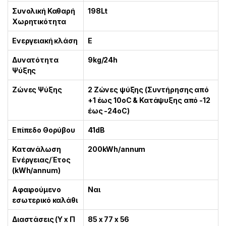
Συνολική Καθαρή
198Lt
Χωρητικότητα
Ενεργειακή κλάση
E
Δυνατότητα
9kg/24h
Ψύξης
Ζώνες Ψύξης
2 Ζώνες ψύξης (Συντήρησης από
+1 έως 10οC & Κατάψυξης από -12
έως -24οC)
Επίπεδο Θορύβου
41dB
Κατανάλωση
200kWh/annum
Ενέργειας/Έτος
(kWh/annum)
Αφαιρούμενο
Ναι
εσωτερικό καλάθι
Διαστάσεις (Υ x Π
85 x 77 x 56