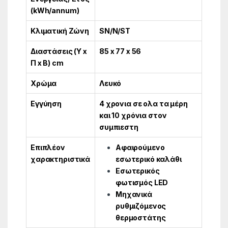
(kWh/annum)
Κλιματική Ζώνη
SN/N/ST
Διαστάσεις (Υ x
85 x 77 x 56
Π x Β) cm
Χρώμα
Λευκό
Εγγύηση
4 χρονια σε ολα τα μέρη
και 10 χρόνια στον
συμπιεστη
Επιπλέον
Αφαιρούμενο
χαρακτηριστικά
εσωτερικό καλάθι
Εσωτερικός
φωτισμός LED
Μηχανικά
ρυθμιζόμενος
θερμοστάτης