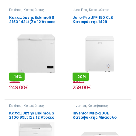
Eskimo
,
Καταψύκτες
Juro Pro
,
Καταψύκτες
Καταψύκτηs Eskimo ES
Juro-Pro JPF 150 CLB
2150 142Lt (Σε 12 Άτοκες
Καταψύκτηs 142lt
Δόσειs)
-
14%
-
20%
290.00
€
322.59
€
249.00
€
259.00
€
Eskimo
,
Καταψύκτες
Inventor
,
Καταψύκτες
Καταψύκτηs Eskimo ES
Inventor MF2-200E
2100 99Lt (Σε 12 Άτοκες
Καταψύκτης Μπαούλο
Δόσειs)
200lt -Έως 12 άτοκες
δόσειs