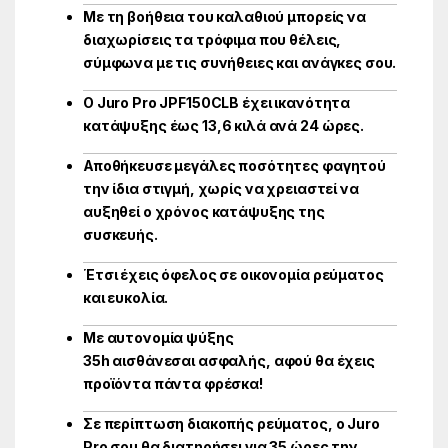
Με τη βοήθεια του καλαθιού μπορείς να
διαχωρίσεις τα τρόφιμα που θέλεις,
σύμφωνα με τις συνήθειες και ανάγκες σου.
Ο Juro Pro JPF150CLB έχει ικανότητα
κατάψυξης έως 13,6 κιλά ανά 24 ώρες.
Αποθήκευσε μεγάλες ποσότητες φαγητού
την ίδια στιγμή, χωρίς να χρειαστεί να
αυξηθεί ο χρόνος κατάψυξης της
συσκευής.
Έτσι έχεις όφελος σε οικονομία ρεύματος
και ευκολία.
Με αυτονομία ψύξης
35
h
αισθάνεσαι ασφαλής, αφού θα έχεις
προϊόντα πάντα φρέσκα!
Σε περίπτωση διακοπής ρεύματος, ο Juro
Pro σου θα διατηρήσει για 35 ώρες την