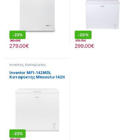
-
23%
-
20%
360.00
€
373.75
€
279.00
€
299.00
€
Inventor
,
Καταψύκτες
Inventor MF1-142MDL
Καταψύκτης Μπαούλο 142lt
-Έως 12 άτοκες δόσειs
-
23%
360.00
€