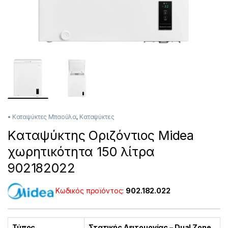
• Καταψύκτες Μπαούλα
,
Καταψύκτες
Kαταψύκτης Οριζόντιος Midea
χωρητικότητα 150 λίτρα
902182022
Κωδικός προϊόντος
:
902.182.022
Τύπος
Στατικής Λειτουργίας – Dual Zone