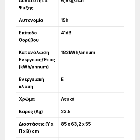
Δυνατότητα
6,5kg/24h
Ψύξης
Αυτονομία
15h
Επίπεδο
41dB
Θορύβου
Κατανάλωση
182kWh/annum
Ενέργειας/Έτος
(kWh/annum)
Ενεργειακή
E
κλάση
Χρώμα
Λευκό
Βάρος (Kg)
23.5
Διαστάσεις (Υ x
85 x 63,2 x 55
Π x Β) cm