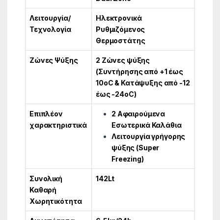
Λειτουργία/
Ηλεκτρονικά
Τεχνολογία
Ρυθμιζόμενος
Θερμοστάτης
Ζώνες Ψύξης
2 Ζώνες ψύξης
(Συντήρησης από +1 έως
10οC & Κατάψυξης από -12
έως -24οC)
Επιπλέον
2 Αφαιρούμενα
χαρακτηριστικά
Εσωτερικά Καλάθια
Λειτουργία γρήγορης
ψύξης (Super
Freezing)
Συνολική
142Lt
Καθαρή
Χωρητικότητα