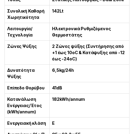
Συνολική Καθαρή
142Lt
Χωρητικότητα
Λειτουργία/
Ηλεκτρονικά Ρυθμιζόμενος
Τεχνολογία
Θερμοστάτης
Ζώνες Ψύξης
2 Ζώνες ψύξης (Συντήρησης από
+1 έως 10οC & Κατάψυξης από -12
έως -24οC)
Δυνατότητα
6,5kg/24h
Ψύξης
Επίπεδο Θορύβου
41dB
Κατανάλωση
182kWh/annum
Ενέργειας/Έτος
(kWh/annum)
Ενεργειακή κλάση
E