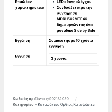
Επιπλέον
LED οθόνη ελέγχου
χαρακτηριστικά
Συνδυάζεται με την
συντήρηση
MDRU502MTE46
δημιουργώντας ένα
μοναδικό Side by Side
Εγγύηση
Συμπιεστής με 10 χρόνια
εγγύηση
Εγγύηση
3 χρονια
Κωδικός προϊόντος:
902.182.030
Κατηγορίες:
• Καταψύκτες Όρθιοι
,
Καταψύκτες