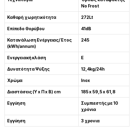
No Frost
Καθαρή χωρητικότητα
272Lt
Επίπεδο Θορύβου
41dB
Κατανάλωση Ενέργειας/Έτος
245
(kWh/annum)
Ενεργειακή κλάση
E
Δυνατότητα Ψύξης
12,4kg/24h
Χρώμα
Inox
Διαστάσεις (Υ x Π x Β) cm
185 x 59,5 x 61,8
Εγγύηση
Συμπιεστής με 10
χρόνια
Εγγύηση
3 χρονια