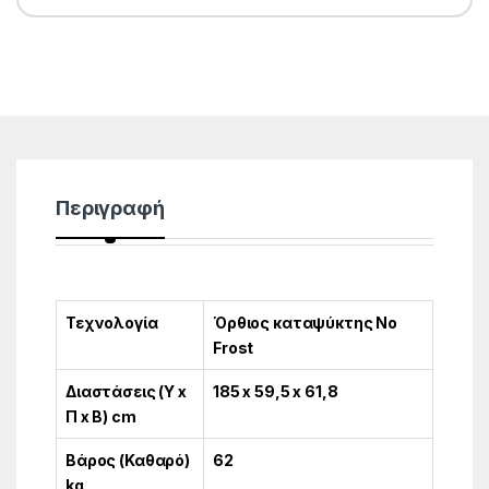
Περιγραφή
Τεχνολογία
Όρθιος καταψύκτης No
Frost
Διαστάσεις (Υ x
185 x 59,5 x 61,8
Π x Β) cm
Βάρος (Καθαρό)
62
kg