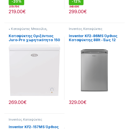
-
20%
-
12%
273.75
€
340.00
€
219.00
€
299.00
€
• Καταψύκτες Μπαούλα
,
Inventor
,
Καταψύκτες
Καταψύκτες
Kαταψύκτης Οριζόντιος
Inventor KF2-86MS Όρθιος
Juro-Pro χωρητικότητα 150
Καταψύκτης 88lt -Έως 12
λίτρα 902115002
άτοκες δόσεις
269.00
€
329.00
€
Inventor
,
Καταψύκτες
Inventor KF2-157MS Όρθιος