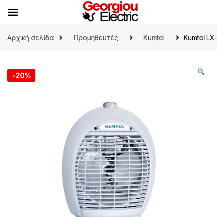
Skip to navigation
Skip to content
Αρχική σελίδα
Προμηθευτές
Kumtel
Kumtel LX
-
20%