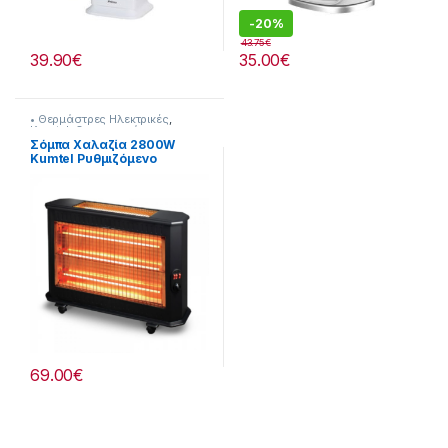
-
20%
43.75
€
39.90
€
35.00
€
• Θερμάστρες Ηλεκτρικές
,
Kumtel
,
Θερναντικά
Σόμπα Χαλαζία 2800W
Kumtel Ρυθμιζόμενο
θερμοστάτη [201345001]
69.00
€