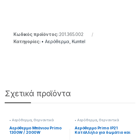
Κωδικός προϊόντος:
201.365.002
Κατηγορίες:
• Αερόθερμα
,
Kumtel
Σχετικά προϊόντα
• Αερόθερμα
,
Θερναντικά
• Αερόθερμα
,
Θερναντικά
Αερόθερμο Μπάνιου Primo
Αερόθερμο Primo IP21
1300W / 2000W
Κατάλληλο για δωμάτιο και
[201299056]
μπάνιο 2000W [201299037]