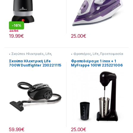
-
16%
23.75
€
19.99
€
25.00
€
• Σκούπεs Ηλεκτρικέs
,
Life
,
• Φραπιέρες
,
Life
,
Προετοιμασία
Σκούπισμα & Καθάρισμα
Πρωινού
Σκούπα Ηλεκτρική Life
Φραπεδιέρα με 1 inox + 1
700W Dustfighter 230221115
MyFrappe 100W 225221006
59.99
€
25.00
€