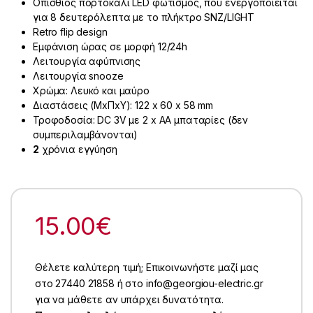
Οπίσθιος πορτοκαλί LED φωτισμός, που ενεργοποιείται
για 8 δευτερόλεπτα με το πλήκτρο SNZ/LIGHT
Retro flip design
Εμφάνιση ώρας σε μορφή 12/24h
Λειτουργία αφύπνισης
Λειτουργία snooze
Χρώμα: Λευκό και μαύρο
Διαστάσεις (ΜxΠxΥ): 122 x 60 x 58 mm
Τροφοδοσία: DC 3V με 2 x AA μπαταρίες (δεν
συμπεριλαμβάνονται)
2
χρόνια εγγύηση
15.00
€
Θέλετε καλύτερη τιμή; Επικοινωνήστε μαζί μας
στο 27440 21858 ή στο info@georgiou-electric.gr
για να μάθετε αν υπάρχει δυνατότητα.