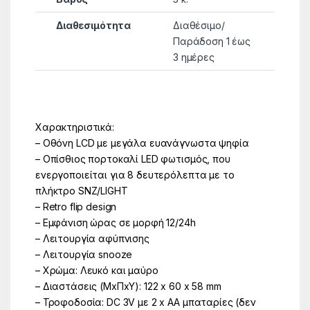
Διαθεσιμότητα
Διαθέσιμο/
Παράδοση 1 έως
3 ημέρες
Χαρακτηριστικά:
– Οθόνη LCD με μεγάλα ευανάγνωστα ψηφία
– Οπίσθιος πορτοκαλί LED φωτισμός, που
ενεργοποιείται για 8 δευτερόλεπτα με το
πλήκτρο SNZ/LIGHT
– Retro flip design
– Εμφάνιση ώρας σε μορφή 12/24h
– Λειτουργία αφύπνισης
– Λειτουργία snooze
– Χρώμα: Λευκό και μαύρο
– Διαστάσεις (ΜxΠxΥ): 122 x 60 x 58 mm
– Τροφοδοσία: DC 3V με 2 x AA μπαταρίες (δεν