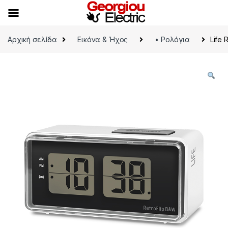
Skip to navigation
Skip to content
Αρχική σελίδα
Εικόνα & Ήχος
• Ρολόγια
Life