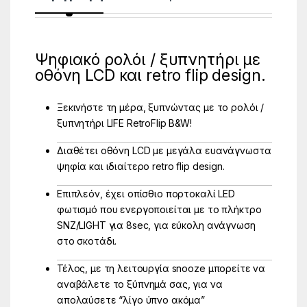
Ψηφιακό ρολόι / ξυπνητήρι με
οθόνη LCD και retro flip design.
Ξεκινήστε τη μέρα, ξυπνώντας με το ρολόι /
ξυπνητήρι LIFE RetroFlip B&W!
Διαθέτει οθόνη LCD με μεγάλα ευανάγνωστα
ψηφία και ιδιαίτερο retro flip design.
Επιπλεόν, έχει οπίσθιο πορτοκαλί LED
φωτισμό που ενεργοποιείται με το πλήκτρο
SNZ/LIGHT για 8sec, για εύκολη ανάγνωση
στο σκοτάδι.
Τέλος, με τη λειτουργία snooze μπορείτε να
αναβάλετε το ξύπνημά σας, για να
απολαύσετε “λίγο ύπνο ακόμα”