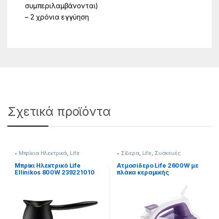
συμπεριλαμβάνονται)
– 2 χρόνια εγγύηση
Σχετικά προϊόντα
• Μπρίκια Hλεκτρικά
,
Life
• Σίδερα
,
Life
,
Συσκευές
Σιδερώματος
Μπρίκι Hλεκτρικό Life
Ατμοσίδερο Life 2600W με
Ellinikos 800W 239221010
πλάκα κεραμικής
επίστρωσης 213221009