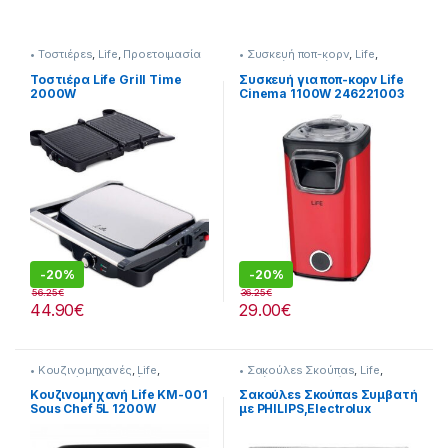
• Τοστιέρεs
,
Life
,
Προετοιμασία
• Συσκευή ποπ-κορν
,
Life
,
Πρωινού
Συσκευές Κουζίνας
Τοστιέρα Life Grill Time
Συσκευή για ποπ-κορν Life
2000W
Cinema 1100W 246221003
-
20%
-
20%
56.25
€
36.25
€
44.90
€
29.00
€
• Κουζινομηχανές
,
Life
,
• Σακούλεs Σκούπαs
,
Life
,
Προτεινόμενα προϊόντα
Σκούπισμα & Καθάρισμα
Κουζινομηχανή Life KM-001
Σακούλεs Σκούπαs Συμβατή
Sous Chef 5L 1200W
με PHILIPS,Electrolux
232221027