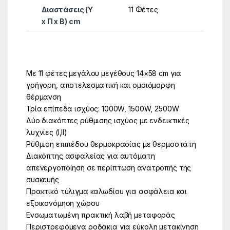
Διαστάσεις (Υ
11 Φέτες
x Π x Β) cm
Με 11 φέτες μεγάλου μεγέθους 14×58 cm για
γρήγορη, αποτελεσματική και ομοιόμορφη
θέρμανση
Τρία επίπεδα ισχύος: 1000W, 1500W, 2500W
Δύο διακόπτες ρύθμισης ισχύος με ενδεικτικές
λυχνίες (I,II)
Ρύθμιση επιπέδου θερμοκρασίας με θερμοστάτη
Διακόπτης ασφαλείας για αυτόματη
απενεργοποίηση σε περίπτωση ανατροπής της
συσκευής
Πρακτικό τύλιγμα καλωδίου για ασφάλεια και
εξοικονόμηση χώρου
Ενσωματωμένη πρακτική λαβή μεταφοράς
Περιστρεφόμενα ροδάκια για εύκολη μετακίνηση