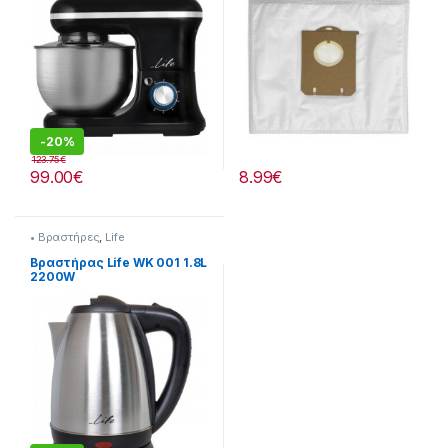
-
20%
123.75
€
99.00
€
8.99
€
• Βραστήρες
,
Life
Βραστήρας Life WK 001 1.8L
2200W