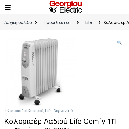
Skip to navigation
Skip to content
Αρχική σελίδα
Προμηθευτές
Life
Καλοριφέρ Λα
• Καλοριφέρ Ηλεκτρικά
,
Life
,
Θερναντικά
Καλοριφέρ Λαδιού Life Comfy 111