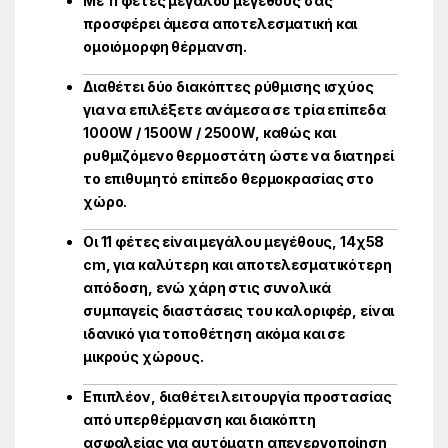
Με 11 φέτες μεγάλου μεγέθους σας
προσφέρει άμεσα αποτελεσματική και
ομοιόμορφη θέρμανση.
Διαθέτει δύο διακόπτες ρύθμισης ισχύος
για να επιλέξετε ανάμεσα σε τρία επίπεδα
1000W / 1500W / 2500W, καθώς και
ρυθμιζόμενο θερμοστάτη ώστε να διατηρεί
το επιθυμητό επίπεδο θερμοκρασίας στο
χώρο.
Οι 11 φέτες είναι μεγάλου μεγέθους, 14χ58
cm, για καλύτερη και αποτελεσματικότερη
απόδοση, ενώ χάρη στις συνολικά
συμπαγείς διαστάσεις του καλοριφέρ, είναι
ιδανικό για τοποθέτηση ακόμα και σε
μικρούς χώρους.
Επιπλέον, διαθέτει λειτουργία προστασίας
από υπερθέρμανση και διακόπτη
ασφαλείας για αυτόματη απενεργοποίηση