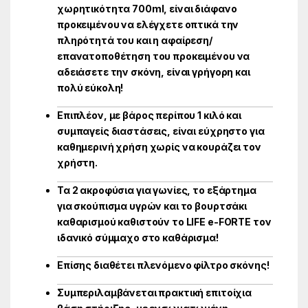
χωρητικότητα 700ml, είναι διάφανο
προκειμένου να ελέγχετε οπτικά την
πληρότητά του και η αφαίρεση/
επανατοποθέτηση του προκειμένου να
αδειάσετε την σκόνη, είναι γρήγορη και
πολύ εύκολη!
Επιπλέον, με βάρος περίπου 1 κιλό και
συμπαγείς διαστάσεις, είναι εύχρηστο για
καθημερινή χρήση χωρίς να κουράζει τον
χρήστη.
Τα 2 ακροφύσια για γωνίες, το εξάρτημα
για σκούπισμα υγρών και το βουρτσάκι
καθαρισμού καθιστούν το LIFE e-FORTE τον
ιδανικό σύμμαχο στο καθάρισμα!
Επίσης διαθέτει πλενόμενο φίλτρο σκόνης!
Συμπεριλαμβάνεται πρακτική επιτοίχια