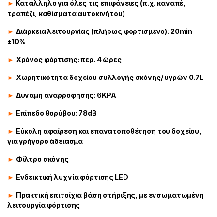
►
Κατάλληλο για όλες τις επιφάνειες (π.χ. καναπέ,
τραπέζι, καθίσματα αυτοκινήτου)
►
Διάρκεια λειτουργίας (πλήρως φορτισμένο): 20min
±10%
►
Χρόνος φόρτισης: περ. 4 ώρες
►
Χωρητικότητα δοχείου συλλογής σκόνης/ υγρών 0.7L
►
Δύναμη αναρρόφησης: 6KPA
►
Επίπεδο θορύβου: 78dB
►
Εύκολη αφαίρεση και επανατοποθέτηση του δοχείου,
για γρήγορο άδειασμα
►
Φίλτρο σκόνης
►
Ενδεικτική λυχνία φόρτισης LED
►
Πρακτική επιτοίχια βάση στήριξης, με ενσωματωμένη
λειτουργία φόρτισης