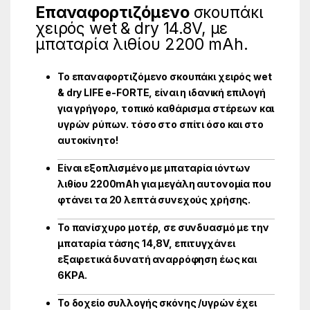
Επαναφορτιζόμενο
σκουπάκι
χειρός wet & dry 14.8V, με
μπαταρία λιθίου 2200 mAh.
Το επαναφορτιζόμενο σκουπάκι χειρός wet
& dry LIFE e-FORTE, είναι η ιδανική επιλογή
για γρήγορο, τοπικό καθάρισμα στέρεων και
υγρών ρύπων. τόσο στο σπίτι όσο και στο
αυτοκίνητο!
Είναι εξοπλισμένο με μπαταρία ιόντων
λιθίου 2200mAh για μεγάλη αυτονομία που
φτάνει τα 20 λεπτά συνεχούς χρήσης.
Το πανίσχυρο μοτέρ, σε συνδυασμό με την
μπαταρία τάσης 14,8V, επιτυγχάνει
εξαιρετικά δυνατή αναρρόφηση έως και
6KPA.
Το δοχείο συλλογής σκόνης /υγρών έχει