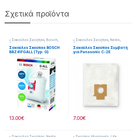
Σχετικά προϊόντα
• Σακούλεs Σκούπαs
,
Bosch
,
• Σακούλεs Σκούπαs
,
Nedis
,
Σκούπισμα & Καθάρισμα
Σκούπισμα & Καθάρισμα
Σακούλεs Σκούπαs BOSCH
Σακούλεs Σκούπαs Συμβατή
BBZ41FGALL (Typ: G)
για Panasonic C-2E
Original 23219028
232221030
13.00
€
7.00
€
• Σακούλεs Σκούπαs
,
Nedis
,
• Σκούπεs Ηλεκτρικέs
,
Life
,