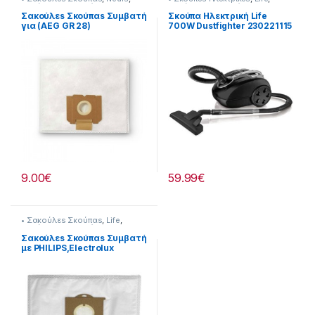
Σκούπισμα & Καθάρισμα
Σκούπισμα & Καθάρισμα
Σακούλεs Σκούπαs Συμβατή
Σκούπα Ηλεκτρική Life
για (AEG GR 28)
700W Dustfighter 230221115
9.00
€
59.99
€
• Σακούλεs Σκούπαs
,
Life
,
Σκούπισμα & Καθάρισμα
Σακούλεs Σκούπαs Συμβατή
με PHILIPS,Electrolux
232221027