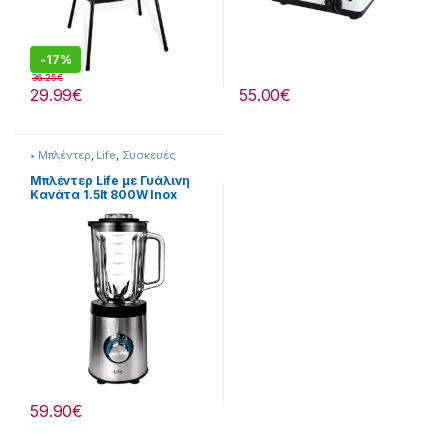
-
17%
36.25
€
29.99
€
55.00
€
• Μπλέντερ
,
Life
,
Συσκευές
Κουζίνας
Μπλέντερ Life με Γυάλινη
Κανάτα 1.5lt 800W Inox
[217221015]
59.90
€