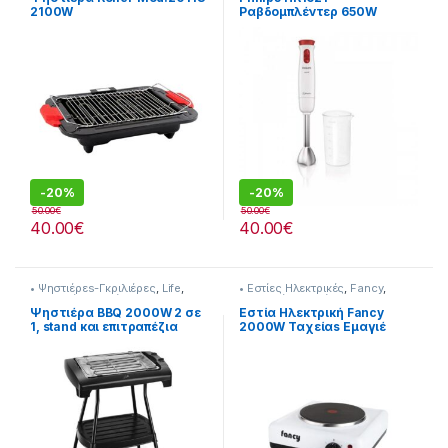
2100W
Ραβδομπλέντερ 650W
-
20%
-
20%
50.00
€
50.00
€
40.00
€
40.00
€
• Ψηστιέρεs-Γκριλιέρες
,
Life
,
• Εστίες Ηλεκτρικές
,
Fancy
,
Συσκευές Κουζίνας
Συσκευές Κουζίνας
Ψηστιέρα BBQ 2000W 2 σε
Εστία Ηλεκτρική Fancy
1, stand και επιτραπέζια
2000W Ταχείαs Εμαγιέ
208221009
επιφάνεια εστίας
[255324101]