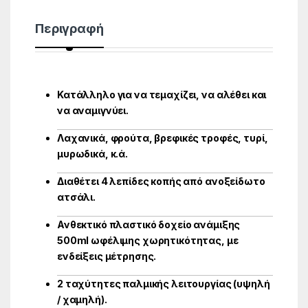
Περιγραφή
Κατάλληλο για να τεμαχίζει, να αλέθει και
να αναμιγνύει.
Λαχανικά, φρούτα, βρεφικές τροφές, τυρί,
μυρωδικά, κ.ά.
Διαθέτει 4 λεπίδες κοπής από ανοξείδωτο
ατσάλι.
Ανθεκτικό πλαστικό δοχείο ανάμιξης
500ml ωφέλιμης χωρητικότητας, με
ενδείξεις μέτρησης.
2 ταχύτητες παλμικής λειτουργίας (υψηλή
/ χαμηλή).