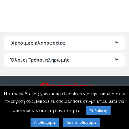
Χρήσιμες πληροφορίες
Όλοι οι Τρόποι πληρωμής
Η ιστοσελίδα μας χρησιμοποιεί cookies για την ευκολία στην
πλοήγηση σας. Μπορείτε οποιαδήποτε στιγμή επιθυμείτε να
αποκλείσετε αυτή τη δυνατότητα.
Ρυθμίσεις
Έχετε ερωτήσεις ? Καλέστε
μας!
Αποδέχομαι
Δεν αποδέχομαι
(+30) 27440 21858