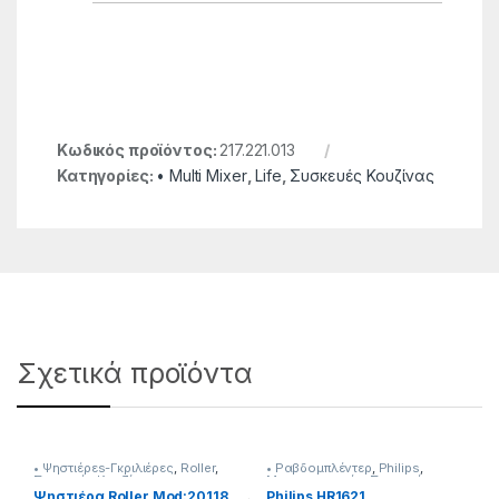
Κωδικός προϊόντος:
217.221.013
Κατηγορίες:
• Multi Mixer
,
Life
,
Συσκευές Κουζίνας
Σχετικά προϊόντα
• Ψηστιέρεs-Γκριλιέρες
,
Roller
,
• Ραβδομπλέντερ
,
Philips
,
Συσκευές Κουζίνας
Μικροσυσκευές
,
Συσκευές
Κουζίνας
Ψηστιέρα Roller Mod:20118
Philips HR1621