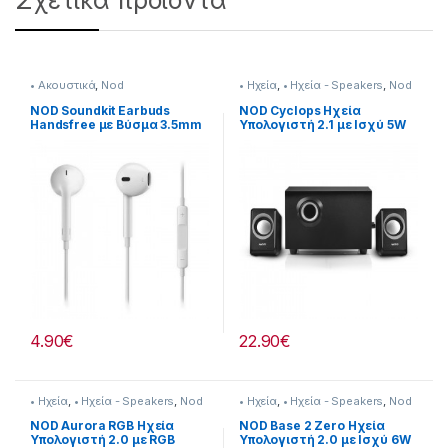
Σχετικά προϊόντα
• Ακουστικά
,
Nod
• Ηχεία
,
• Ηχεία - Speakers
,
Nod
NOD Soundkit Earbuds
NOD Cyclops Ηχεία
Handsfree με Βύσμα 3.5mm
Υπολογιστή 2.1 με Ισχύ 5W
Λευκό
σε Μαύρο Χρώμα
4.90
€
22.90
€
• Ηχεία
,
• Ηχεία - Speakers
,
Nod
• Ηχεία
,
• Ηχεία - Speakers
,
Nod
NOD Aurora RGB Ηχεία
NOD Base 2 Zero Ηχεία
Υπολογιστή 2.0 με RGB
Υπολογιστή 2.0 με Ισχύ 6W