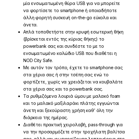
μία ενσωματωμένη θύρα USB για να μπορείτε
να φορτίσετε το smartphone ή οποιαδήποτε
άλλη φορητή συσκευή οn-the-go εύκολα και
άνετα.
Απλά τοποθετήστε στην κρυφή εσωτερική θήκη
(βρίσκεται εντός της κύριας θήκης) το
powerbank σας και συνδέστε το με το
ενσωματωμένο καλώδιο USB που διαθέτει η
NOD City Safe.
Με αυτόν τον τρόπο, έχετε το smartphone σας
στα χέρια σας ή στην τσέπη σας ενώ το
φορτίζετε, χωρίς να χρειάζεται να κουβαλάτε
στα χέρια σας και το powerbank σας.
Τα ρυθμιζόμενα λουριά ώμου με μαλακό foam
και το μαλακό μαξιλαράκι πλάτης εγγυώνται
άνετη και ξεκούραστη χρήση καθ’ όλη την
διάρκεια της ημέρας.
Διαθέτει πρακτική χειρολαβή, pass-through για
να την προσαρμόζετε στην τροχήλατη βαλίτσα
σας, αλλά και φωσφορίζουσα λεπτομέρεια στο