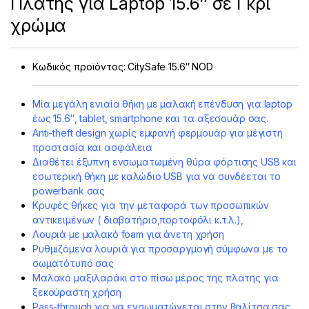
Πλάτης για Laptop 15.6″ σε Γκρι
χρώμα
Κωδικός προϊόντος:
CitySafe 15.6″ NOD
Μία μεγάλη ενιαία θήκη με μαλακή επένδυση για laptop
έως 15.6″, tablet, smartphone και τα αξεσουάρ σας.
Anti-theft design χωρίς εμφανή φερμουάρ για μέγιστη
προστασία και ασφάλεια
Διαθέτει έξυπνη ενσωματωμένη θύρα φόρτισης USB και
εσωτερική θήκη με καλώδιο USB για να συνδέεται το
powerbank σας
Κρυφές θήκες για την μεταφορά των προσωπικών
αντικειμένων ( διαβατήριο,πορτοφόλι κ.τ.λ.),
Λουριά με μαλακό foam για άνετη χρήση
Ρυθμιζόμενα λουριά για προσαργμογή σύμφωνα με το
σωματότυπό σας
Μαλακό μαξιλαράκι στο πίσω μέρος της πλάτης για
ξεκούραστη χρήση
Ρass-through για να ενσωματώνεται στην βαλίτσα σας