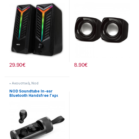
Φωτισμό και Ισχύ 16W σε
σε Μαύρο Χρώμα
Μαύρο Χρώμα
29.90
€
8.90
€
• Ακουστικά
,
Nod
NOD Soundtube In-ear
Bluetooth Handsfree Γκρι