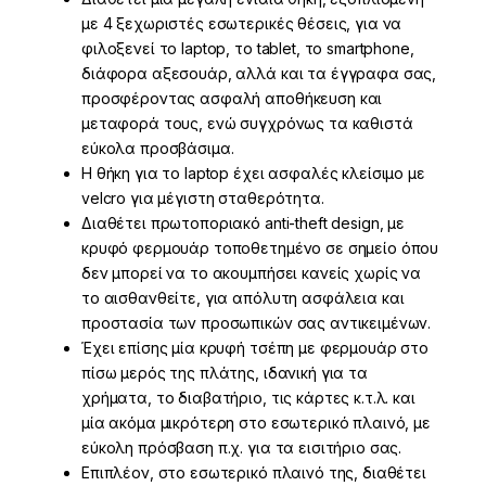
με 4 ξεχωριστές εσωτερικές θέσεις, για να
φιλοξενεί το laptop, το tablet, το smartphone,
διάφορα αξεσουάρ, αλλά και τα έγγραφα σας,
προσφέροντας ασφαλή αποθήκευση και
μεταφορά τους, ενώ συγχρόνως τα καθιστά
εύκολα προσβάσιμα.
Η θήκη για το laptop έχει ασφαλές κλείσιμο με
velcro για μέγιστη σταθερότητα.
Διαθέτει πρωτοποριακό anti-theft design, με
κρυφό φερμουάρ τοποθετημένο σε σημείο όπου
δεν μπορεί να το ακουμπήσει κανείς χωρίς να
το αισθανθείτε, για απόλυτη ασφάλεια και
προστασία των προσωπικών σας αντικειμένων.
Έχει επίσης μία κρυφή τσέπη με φερμουάρ στο
πίσω μερός της πλάτης, ιδανική για τα
χρήματα, το διαβατήριο, τις κάρτες κ.τ.λ. και
μία ακόμα μικρότερη στο εσωτερικό πλαινό, με
εύκολη πρόσβαση π.χ. για τα εισιτήριο σας.
Επιπλέον, στο εσωτερικό πλαινό της, διαθέτει