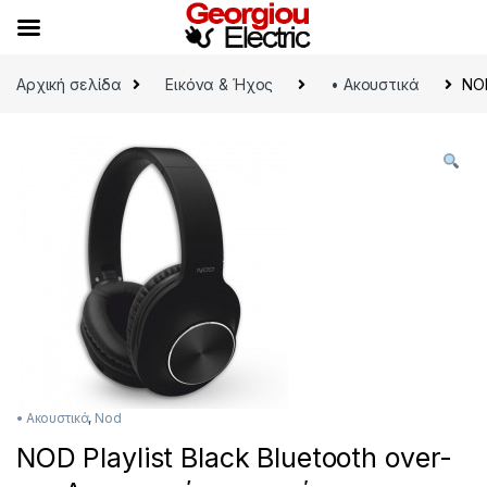
Skip to navigation
Skip to content
Αρχική σελίδα
Εικόνα & Ήχος
• Ακουστικά
NOD
• Ακουστικά
,
Nod
NOD Playlist Black Bluetooth over-