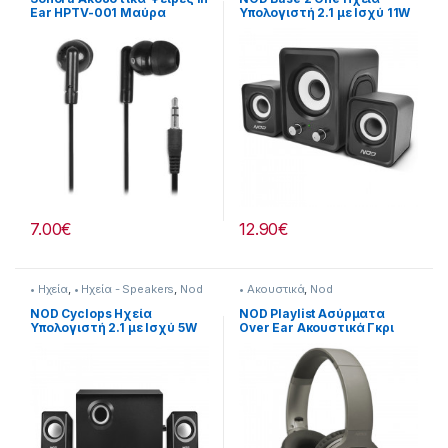
Ear HPTV-001 Μαύρα
Υπολογιστή 2.1 με Ισχύ 11W
σε Μαύρο Χρώμα
7.00
€
12.90
€
• Ηχεία
,
• Ηχεία - Speakers
,
Nod
• Ακουστικά
,
Nod
NOD Cyclops Ηχεία
NOD Playlist Ασύρματα
Υπολογιστή 2.1 με Ισχύ 5W
Over Ear Ακουστικά Γκρι
σε Μαύρο Χρώμα