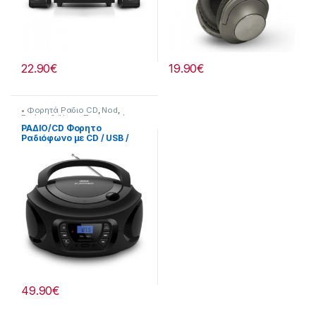
22.90
€
19.90
€
• Φορητά Ραδιο CD
,
Nod
,
Εικόνα & Ήχος
,
Προσφορές
ΡΑΔΙΟ/CD Φορητο
Ραδιόφωνο με CD / USB /
MP3 / AUX και οθόνη LCD
805221017
49.90
€