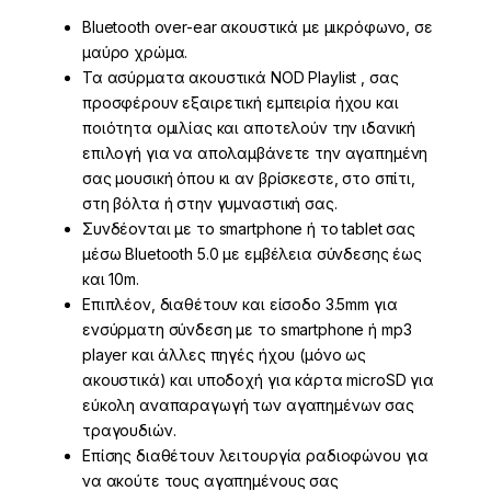
Bluetooth over-ear ακουστικά με μικρόφωνο, σε
μαύρο χρώμα.
Τα ασύρματα ακουστικά NOD Playlist , σας
προσφέρoυν εξαιρετική εμπειρία ήχου και
ποιότητα ομιλίας και αποτελούν την ιδανική
επιλογή για να απολαμβάνετε την αγαπημένη
σας μουσική όπου κι αν βρίσκεστε, στο σπίτι,
στη βόλτα ή στην γυμναστική σας.
Συνδέονται με το smartphone ή το tablet σας
μέσω Bluetooth 5.0 με εμβέλεια σύνδεσης έως
και 10m.
Επιπλέον, διαθέτουν και είσοδο 3.5mm για
ενσύρματη σύνδεση με το smartphone ή mp3
player και άλλες πηγές ήχου (μόνο ως
ακουστικά) και υποδοχή για κάρτα microSD για
εύκολη αναπαραγωγή των αγαπημένων σας
τραγουδιών.
Επίσης διαθέτουν λειτουργία ραδιοφώνου για
να ακούτε τους αγαπημένους σας