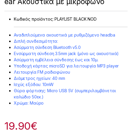
ear Ακουστικά με μικρόφωνο
Κωδικός προϊόντος:
PLAYLIST BLACK NOD
Αναδιπλούμενα ακουστικά με ρυθμιζόμενο headba
Διπλή συνδεσιμότητα:
Ασύρματη σύνδεση Bluetooth v5.0
Ενσύρματη σύνδεση 3.5mm jack (μόνο ως ακουστικά)
Ασύρματη εμβέλεια σύνδεσης έως και 10μ.
Υποδοχή κάρτας microSD για λειτουργία MP3 player
Λειτουργία FM ραδιοφώνου
Διάμετρος ηχείων: 40 mm
Ισχύς εξόδου: 10mW
Θύρα φόρτισης: Micro USB 5V (συμπεριλαμβάνεται
καλώδιο 50εκ.)
Χρώμα: Μαύρο
19.90
€