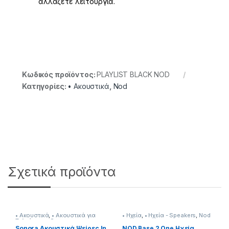
αλλάζετε λειτουργία.
Κωδικός προϊόντος:
PLAYLIST BLACK NOD
Κατηγορίες:
• Ακουστικά
,
Nod
Σχετικά προϊόντα
• Ακουστικά
,
• Ακουστικά για
• Ηχεία
,
• Ηχεία - Speakers
,
Nod
Τηλεόραση
,
Sonora
Sonora Ακουστικά Ψείρες In
NOD Base 2 One Ηχεία