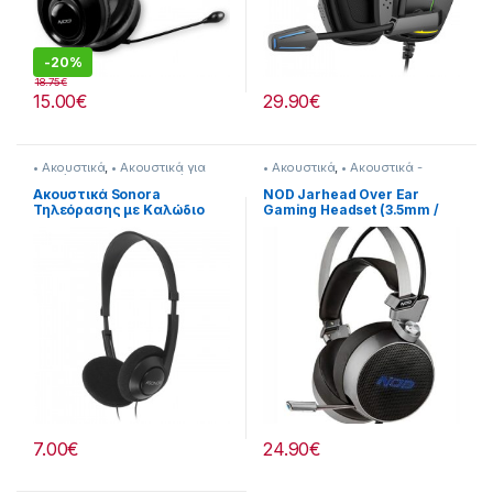
-
20%
18.75
€
15.00
€
29.90
€
• Ακουστικά
,
• Ακουστικά για
• Ακουστικά
,
• Ακουστικά -
Τηλεόραση
,
Sonora
,
Εικόνα &
Headsets
,
Nod
Ήχος
Ακουστικά Sonora
NOD Jarhead Over Ear
Τηλεόρασης με Καλώδιο
Gaming Headset (3.5mm /
Μήκους 6m 814221013
USB / 2×3.5mm)
7.00
€
24.90
€