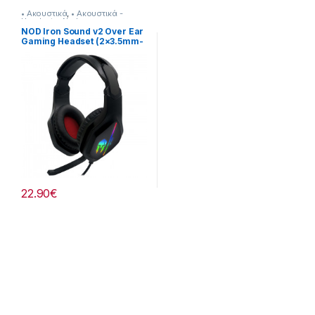
• Ακουστικά
,
• Ακουστικά -
Headsets
,
Nod
NOD Iron Sound v2 Over Ear
Gaming Headset (2×3.5mm-
USB)
22.90
€