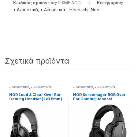
Κωδικός προϊόντος:
PRIME NOD
Κατηγορίες:
• Ακουστικά
,
• Ακουστικά - Headsets
,
Nod
Σχετικά προϊόντα
• Ακουστικά
,
• Ακουστικά -
• Ακουστικά
,
• Ακουστικά -
Headsets
,
Nod
Headsets
,
Nod
NOD Loud & Clear Over Ear
NOD Screamager RGB Over
Gaming Headset (2×3.5mm)
Ear Gaming Headset
(2×3.5mm / 3.5mm) Black