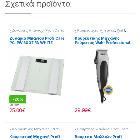
Σχετικά προϊόντα
• Ζυγαριές Μπάνιου
,
Profi Care
,
• Κουρευτικές Μηχανές
,
Wahl
,
Προσωπική Φροντίδα
,
Υγεία-
Για τον Ανδρα
,
Προσωπική
Ευεξία
Φροντίδα
Ζυγαριά Μπάνιου Profi Care
Κουρευτικής Μηχανής
PC-PW 3007 FA WHITE
Ρεύματος Wahl Professional
Home Pro 237222030
-
20%
31.25
€
25.00
€
29.99
€
• Κουρευτικές Μηχανές
,
Profi
• Βούρτσες-Ψαλίδια
,
Profi Care
,
Care
,
Για τον Ανδρα
,
Προσωπική
Για τη Γυναίκα
,
Προσωπική
Φροντίδα
Φροντίδα
Κουρευτική Μηχανή Profi
Βούρτσα Μαλλιών Profi