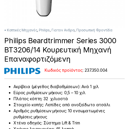
• Κοπτικές Μηχανές
,
Philips
,
Για τον Ανδρα
,
Προσωπική Φροντίδα
Philips Beardtrimmer Series 3000
BT3206/14 Κουρευτική Μηχανή
Επαναφορτιζόμενη
Κωδικός προϊόντος
:
237.350.004
Ακρίβεια (μέγεθος διαβαθμίσεων): Ανά 1 χιλ
Εύρος ρυθμίσεων μήκους: 0,5 – 10 χιλ
Πλάτος κόπτη: 32 χιλιοστά
Στοιχείο κοπής: Λεπίδες από ανοξείδωτο ατσάλι
Αριθμός ρυθμίσεων μήκους: 10 ενσωματωμένες
ρυθμίσεις μήκους
Χτένα οδηγός: Σύστημα Lift & Trim
Χρόνος λειτουργίας: 45 λεπτά