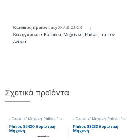
Κωδικός προϊόντος:
237.350.003
Κατηγορίες:
• Κοπτικές Μηχανές
,
Philips
,
Για τον
Ανδρα
Σχετικά προϊόντα
• Ξυριστική Μηχανή
,
Philips
,
Για
• Ξυριστική Μηχανή
,
Philips
,
Για
τον Ανδρα
,
Προσωπική
τον Ανδρα
,
Προσωπική
Φροντίδα
Φροντίδα
Philips S5420 Ξυριστική
Philips S3233 Ξυριστική
Μηχανή
Μηχανή
(Επαναφορτιζόμενη)
(Επαναφορτιζόμενη)