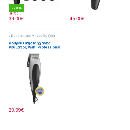
-
20%
48.75
€
39.00
€
45.00
€
• Κουρευτικές Μηχανές
,
Wahl
,
Για τον Ανδρα
,
Προσωπική
Φροντίδα
Κουρευτικής Μηχανής
Ρεύματος Wahl Professional
Home Pro 237222030
29.99
€