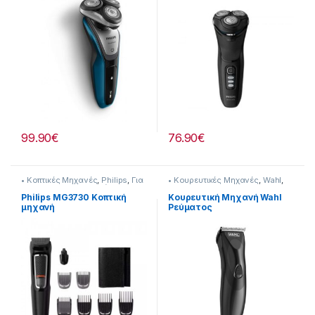
99.90
€
76.90
€
• Κοπτικές Μηχανές
,
Philips
,
Για
• Κουρευτικές Μηχανές
,
Wahl
,
τον Ανδρα
,
Προσωπική
Για τον Ανδρα
Φροντίδα
Philips MG3730 Κοπτική
Κουρευτική Μηχανή Wahl
μηχανή
Ρεύματος
(Επαναφορτιζόμενη)
-Επαναφορτιζόμενη
237222009