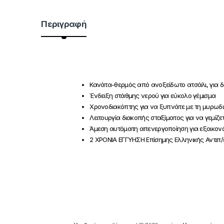
Περιγραφή
Κανάτα-θερμός από ανοξείδωτο ατσάλι, για 
Ένδειξη στάθμης νερού για εύκολο γέμισμα
Χρονοδιακόπτης για να ξυπνάτε με τη μυρωδ
Λειτουργία διακοπής σταξίματος για να γεμίζε
Άμεση αυτόματη απενεργοποίηση για εξοικον
2 ΧΡΟΝΙΑ ΕΓΓΥΗΣΗ Επίσημης Ελληνικής Αντιπ/