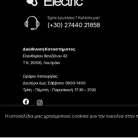
Έχετε ερωτήσεις ? Καλέστε μας!
(+30) 27440 21858
Διεύθυνση Καταστήματος
Ελευθερίου Βενιζέλου 42
Τ.Κ. 20300, Λουτράκι
Ωράριο Λειτουργίας
Δευτέρα έως Σάββατο: 09:00-14:00
Τρίτη - Πέμπτη - Παρασκευή: 17:30 – 21:00
Η ιστοσελίδα μας χρησιμοποιεί cookies για την ευκολία στην
© Georgiou-Electric