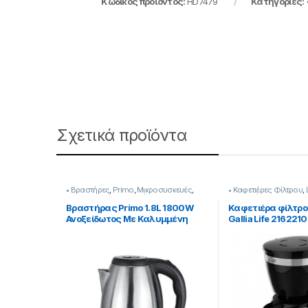
Κωδικός προϊόντος:
HD7479
Κατηγορίες:
Σχετικά προϊόντα
• Βραστήρες
,
Primo
,
Μικροσυσκευές
,
• Καφετιέρες Φίλτρου
,
Προετοιμασία Πρωινού
Πρωινού
Βραστήρας Primo 1.8L 1800W
Καφετιέρα φίλτρο
Ανοξείδωτος Με Καλυμμένη
Gallia Life 216221
Αντίσταση [239299015]