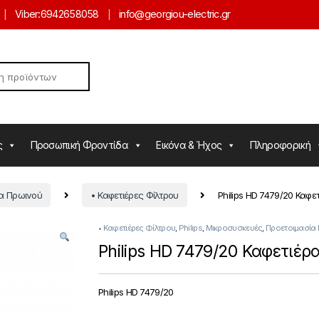
Viber:
6942658058
info@georgiou-electric.gr
ς
Προσωπική Φροντίδα
Εικόνα & Ήχος
Πληροφορική
ία Πρωινού
• Καφετιέρες Φίλτρου
Philips HD 7479/20 Καφε
• Καφετιέρες Φίλτρου
,
Philips
,
Μικροσυσκευές
,
Προετοιμασία
Philips HD 7479/20 Καφετιέρ
Philips HD 7479/20