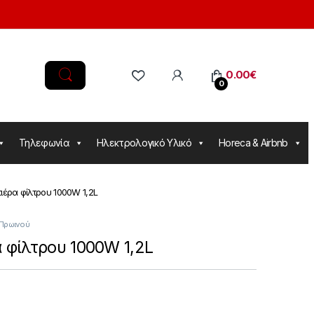
0.00
€
0
Τηλεφωνία
Ηλεκτρολογικό Υλικό
Horeca & Airbnb
τιέρα φίλτρου 1000W 1,2L
 Πρωινού
α φίλτρου 1000W 1,2L