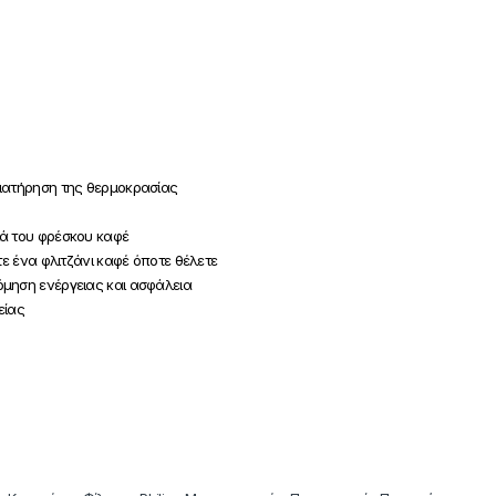
διατήρηση της θερμοκρασίας
ιά του φρέσκου καφέ
τε ένα φλιτζάνι καφέ όποτε θέλετε
όμηση ενέργειας και ασφάλεια
είας