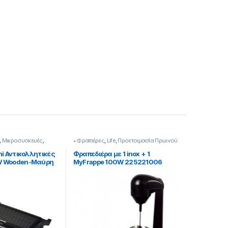
,
Μικροσυσκευές
,
• Φραπιέρες
,
Life
,
Προετοιμασία Πρωινού
ωινού
ni Αντικολλητικές
Φραπεδιέρα με 1 inox + 1
W Wooden-Μαύρη
MyFrappe 100W 225221006
4.5εκ 209299018(