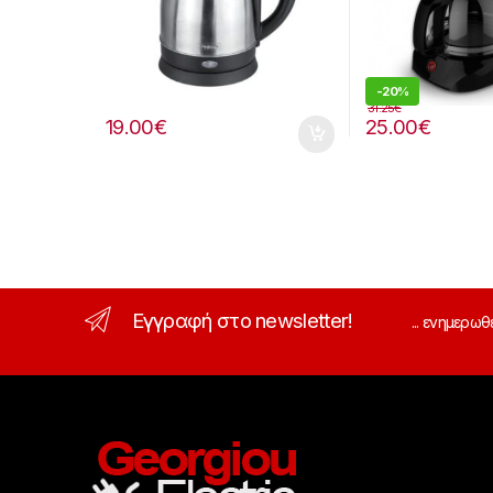
-
20%
31.25
€
19.00
€
25.00
€
Εγγραφή στο newsletter!
... ενημερωθ