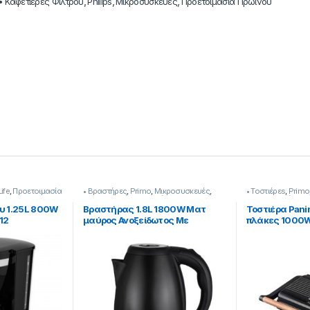
• Καφετιέρες Φίλτρου
,
Philips
,
Μικροσυσκευές
,
Προετοιμασία Πρωινού
Life
,
Προετοιμασία
• Βραστήρες
,
Primo
,
Μικροσυσκευές
,
• Τοστιέρεs
,
Primo
Προετοιμασία Πρωινού
Προετοιμασία Πρ
υ 1.25L 800W
Βραστήρας 1.8L 1800W Ματ
Τοστιέρα Pani
012
μαύρος Ανοξείδωτος Με
πλάκες 1000
Καλυμμένη αντίσταση
Πλάκες 23 Χ 1
239299016