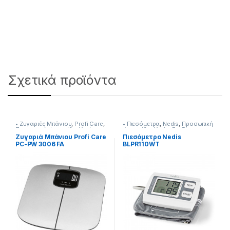
Σχετικά προϊόντα
• Ζυγαριές Μπάνιου
,
Profi Care
,
• Πιεσόμετρα
,
Nedis
,
Προσωπική
Προσωπική Φροντίδα
,
Υγεία-
Φροντίδα
,
Υγεία-Ευεξία
Ευεξία
Ζυγαριά Μπάνιου Profi Care
Πιεσόμετρο Nedis
PC-PW 3006 FA
BLPR110WT