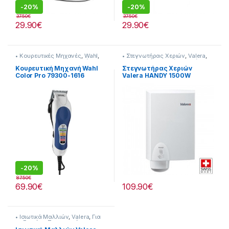
-
20%
-
20%
37.50
€
37.50
€
29.90
€
29.90
€
• Κουρευτικές Μηχανές
,
Wahl
,
• Στεγνωτήρας Χεριών
,
Valera
,
Για τον Ανδρα
,
Προσωπική
Προσωπική Φροντίδα
,
Υγεία-
Φροντίδα
Ευεξία
Κουρευτική Μηχανή Wahl
Στεγνωτήρας Χεριών
Color Pro 79300-1616
Valera HANDY 1500W
(30016)
-
20%
87.50
€
69.90
€
109.90
€
• Ισιωτικά Μαλλιών
,
Valera
,
Για
τη Γυναίκα
,
Προσωπική
Φροντίδα