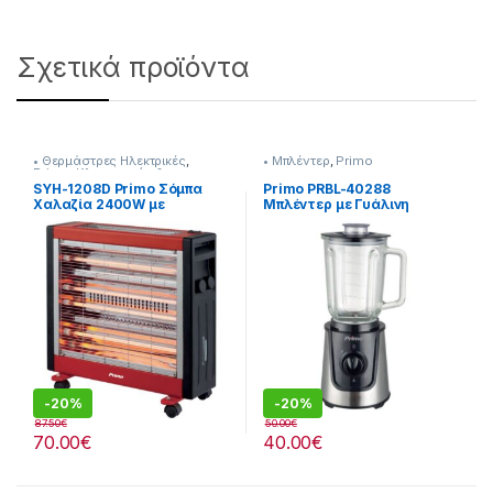
Σχετικά προϊόντα
• Θερμάστρες Ηλεκτρικές
,
• Μπλέντερ
,
Primo
Primo
,
Κλιματισμός &
Θέρμανση
SYH-1208D Primo Σόμπα
Primo PRBL-40288
Χαλαζία 2400W με
Μπλέντερ με Γυάλινη
Υγραντήρα και Ανεμιστήρα
Κανάτα 1.5lt και
Θρυμματισμό Πάγου
-
20%
-
20%
87.50
€
50.00
€
70.00
€
40.00
€