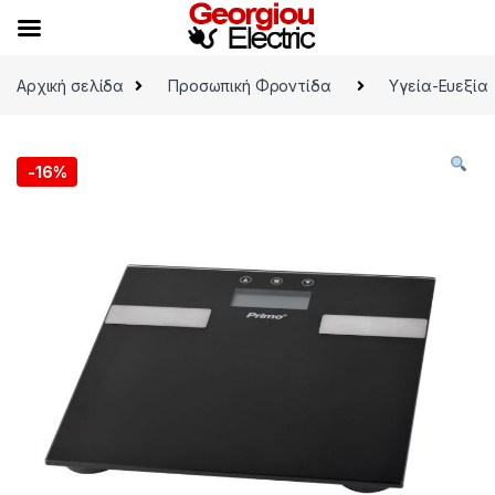
Skip to navigation
Skip to content
Αρχική σελίδα
Προσωπική Φροντίδα
Υγεία-Ευεξία
-
16%