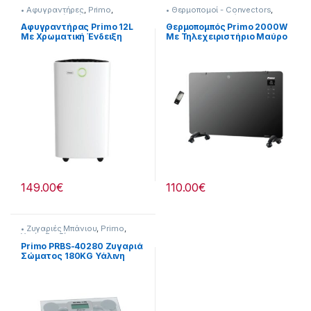
• Αφυγραντήρες
,
Primo
,
• Θερμοπομοί - Convectors
,
Επεξεργασία αέρα
Primo
,
Θερναντικά
Αφυγραντήρας Primo 12L
Θερμοπομπός Primo 2000W
Με Χρωματική Ένδειξη
Mε Τηλεχειριστήριο Μαύρο
Υγρασίας + Ιονιστή +
Γυαλί [201299019]
Φίλτρο Ενεργού Άνθρακα
245299002
149.00
€
110.00
€
• Ζυγαριές Μπάνιου
,
Primo
,
Υγεία-Ευεξία
Primo PRBS-40280 Ζυγαριά
Σώματος 180KG Υάλινη