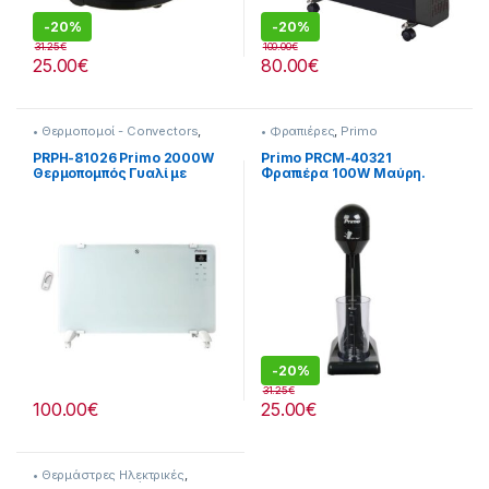
-
20%
-
20%
31.25
€
100.00
€
25.00
€
80.00
€
• Θερμοπομοί - Convectors
,
• Φραπιέρες
,
Primo
Primo
PRPH-81026 Primo 2000W
Primo PRCM-40321
Θερμοπομπός Γυαλί με
Φραπιέρα 100W Μαύρη.
Τηλεχειριστήριο Λευκός
-
20%
31.25
€
100.00
€
25.00
€
• Θερμάστρες Ηλεκτρικές
,
Primo
,
Κλιματισμός &