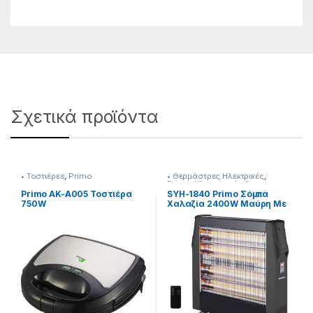
Σχετικά προϊόντα
• Τοστιέρεs
,
Primo
• Θερμάστρες Ηλεκτρικές
,
Primo
,
Κλιματισμός &
Θέρμανση
Primo AK-A005 Τοστιέρα
SYH-1840 Primo Σόμπα
750W
Χαλαζία 2400W Μαύρη Με
Χρονοδιακόπτη 24h
Τηλεχειριστήριο