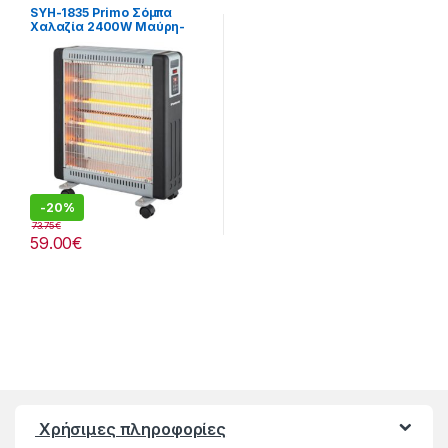
Θέρμανση
SYH-1835 Primo Σόμπα
Χαλαζία 2400W Μαύρη-
Ασημί
-
20%
73.75
€
59.00
€
Χρήσιμες πληροφορίες