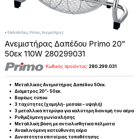
• Επιδαπέδιοι
,
Primo
,
Ανεμιστήρες
Ανεμιστήρας Δαπέδου Primo 20”
50εκ 110W 280299031
Κωδικός προϊόντος
:
280.299.031
Μεταλλικός Ανεμιστήρας Δαπέδου 50εκ.
Διάμετρος 20”- 50εκ.
Βαρέως τύπου
3 ταχύτητες (χαμηλή- μεσαία – υψηλή)
3 μεταλλικά πτερύγια για καλύτερη διανομή του αέρα
Ρυθμιζόμενη γωνία κλήσης
Μεταλλική βάση με αντιολισθητικά πέλματα
Ανακλινόμενη κατεύθυνση αέρα
Δυνατότητα επιτοίχιας τοποθέτησης