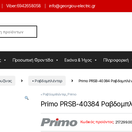
Viber:
6942658058
info@georgiou-electric.gr
ς
Προσωπική Φροντίδα
Εικόνα & Ήχος
Πληροφορική
ουζίνας
• Ραβδομπλέντερ
Primo PRSB-40384 Ραβδομπλέν
• Ραβδομπλέντερ
,
Primo
Primo PRSB-40384 Ραβδομπλ
Κωδικός προϊόντος
:
217.299.0