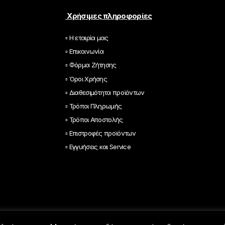
l
*
Χρήσιμες πληροφορίες
▫ Η εταιρία μας
▫ Επικοινωνία
▫ Φόρμα Ζήτησης
▫ Όροι Χρήσης
▫ Διαθεσιμότητα προϊόντων
▫ Τρόποι Πληρωμής
▫ Τρόποι Αποστολής
▫ Επιστροφές προϊόντων
▫ Εγγυήσεις και Service