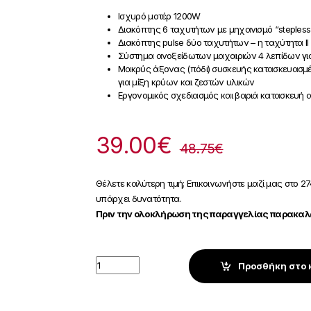
Ισχυρό μοτέρ 1200W
Διακόπτης 6 ταχυτήτων με μηχανισμό “stepless
Διακόπτης pulse δύο ταχυτήτων – η ταχύτητα ΙΙ
Σύστημα ανοξείδωτων μαχαιριών 4 λεπίδων γι
Μακρύς άξονας (πόδι) συσκευής κατασκευασμέ
για μίξη κρύων και ζεστών υλικών
Εργονομικός σχεδιασμός και βαριά κατασκευή 
39.00
€
48.75
€
Θέλετε καλύτερη τιμή; Επικοινωνήστε μαζί μας στο 27
υπάρχει δυνατότητα.
Πριν την ολοκλήρωση της παραγγελίας παρακαλώ
Quantity
Προσθήκη στο 