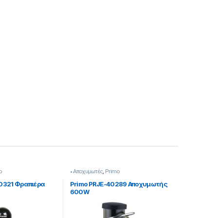
o
• Αποχυμωτές
,
Primo
0321 Φραπιέρα
Primo PRJE-40289 Αποχυμωτής
600W