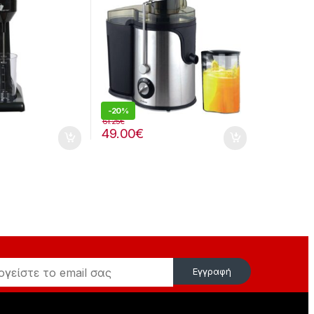
-
20%
61.25
€
49.00
€
Εγγραφή