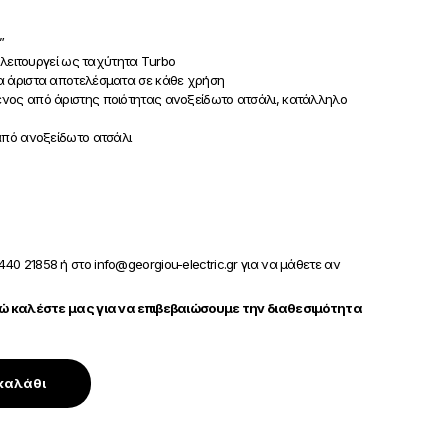
”
 λειτουργεί ως ταχύτητα Τurbo
α άριστα αποτελέσματα σε κάθε χρήση
νος από άριστης ποιότητας ανοξείδωτο ατσάλι, κατάλληλο
από ανοξείδωτο ατσάλι
440 21858 ή στο info@georgiou-electric.gr για να μάθετε αν
 καλέστε μας για να επιβεβαιώσουμε την διαθεσιμότητα
καλάθι