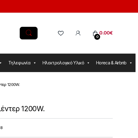
0.00
€
0
Τηλεφωνία
Ηλεκτρολογικό Υλικό
Horeca & Airbnb
τερ 1200W.
έντερ 1200W.
08