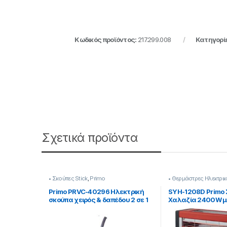
Κωδικός προϊόντος:
217.299.008
Κατηγορί
Σχετικά προϊόντα
• Σκούπες Stick
,
Primo
• Θερμάστρες Ηλεκτρικ
Κλιματισμός & Θέρμα
Primo PRVC-40296 Ηλεκτρική
SYH-1208D Primo
σκούπα χειρός & δαπέδου 2 σε 1
Χαλαζία 2400W μ
800W
και Ανεμιστήρα