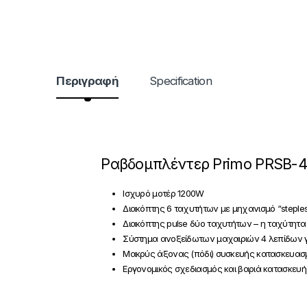
Περιγραφή
Specification
Ραβδομπλέντερ Primo PRSB-
Ισχυρό μοτέρ 1200W
Διακόπτης 6 ταχυτήτων με μηχανισμό “steple
Διακόπτης pulse δύο ταχυτήτων – η ταχύτητα 
Σύστημα ανοξείδωτων μαχαιριών 4 λεπίδων γ
Μακρύς άξονας (πόδι) συσκευής κατασκευασμέ
Εργονομικός σχεδιασμός και βαριά κατασκευή