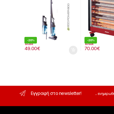
-
20%
-
20%
61.25
€
87.50
€
49.00
€
70.00
€
Εγγραφή στο newsletter!
... ενημερωθ