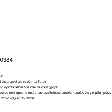
40384
ss”
ΙΙ λειτουργεί ως ταχύτητα Τurbo
ια άριστα αποτελέσματα σε κάθε χρήση
νος από άριστης ποιότητας ανοξείδωτο ατσάλι, κατάλληλο για μίξη κρύων 
 από ανοξείδωτο ατσάλι