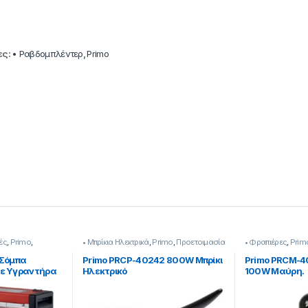
ες:
• Ραβδομπλέντερ
,
Primo
ές
,
Primo
,
• Μπρίκια Hλεκτρικά
,
Primo
,
Προετοιμασία
• Φραπιέρες
,
Prim
νση
Πρωινού
 Σόμπα
Primo PRCP-40242 800W Μπρίκι
Primo PRCM-4
ε Υγραντήρα
Hλεκτρικό
100W Μαύρη.