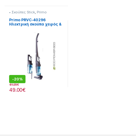
• Σκούπες Stick
,
Primo
Primo PRVC-40296
Ηλεκτρική σκούπα χειρός &
δαπέδου 2 σε 1 800W
-
20%
61.25
€
49.00
€