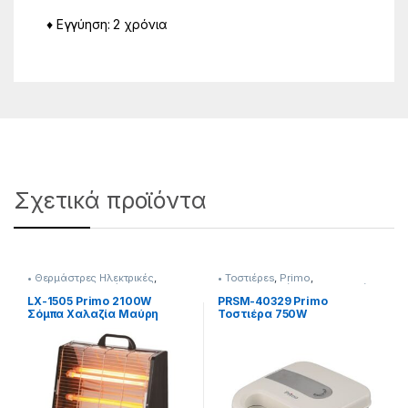
♦ Εγγύηση: 2 χρόνια
Σχετικά προϊόντα
• Θερμάστρες Ηλεκτρικές
,
• Τοστιέρεs
,
Primo
,
Primo
,
Κλιματισμός &
Μικροσυσκευές
,
Προετοιμασία
Θέρμανση
Πρωινού
LX-1505 Primo 2100W
PRSM-40329 Primo
Σόμπα Χαλαζία Μαύρη
Τοστιέρα 750W