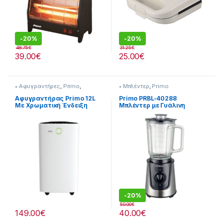
-
20%
-
20%
48.75
€
31.25
€
39.00
€
25.00
€
• Αφυγραντήρες
,
Primo
,
• Μπλέντερ
,
Primo
Επεξεργασία αέρα
Αφυγραντήρας Primo 12L
Primo PRBL-40288
Με Χρωματική Ένδειξη
Μπλέντερ με Γυάλινη
Υγρασίας + Ιονιστή +
Κανάτα 1.5lt και
Φίλτρο Ενεργού Άνθρακα
Θρυμματισμό Πάγου
245299002
-
20%
50.00
€
149.00
€
40.00
€