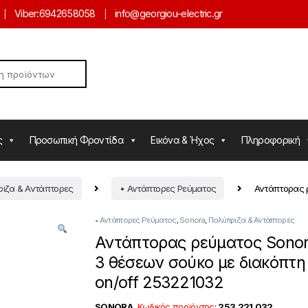
Viber:
6942658058
info@georgiou-electric.gr
ς
Προσωπική Φροντίδα
Εικόνα & Ήχος
Πληροφορική
ιζα & Αντάπτορες
• Αντάπτορες Ρεύματος
Αντάπτορας ρ
• Αντάπτορες Ρεύματος
,
Sonora
,
Πολύπριζα & Αντάπτορες
Αντάπτορας ρεύματος Sonor
3 θέσεων σούκο με διακόπτη
on/off 253221032
SONORA
Κωδικός προϊόντος
:
253.221.032