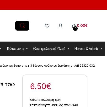
0.00
€
0
Τηλεφωνία
Ηλεκτρολογικό Υλικό
Horeca & Airbnb
εύματος Sonora ταφ 3 θέσεων σούκο με διακόπτη on/off 253221032
a ταφ
6.50
€
Θέλετε καλύτερη τιμή;
Επικοινωνήστε μαζί μας στο 27440