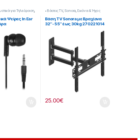
υστικά για Τηλεόραση
,
• Βάσεις TV
,
Sonora
,
Εικόνα & Ήχος
κά Ψείρες In Ear
Βάση TV Sonora με Βραχίονα
ύρα
32″- 55″ έως 30kg 270221014
25.00
€