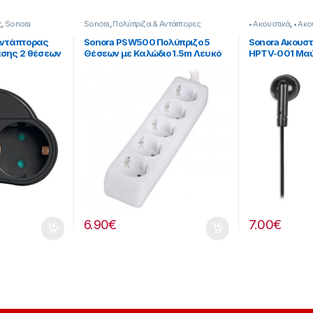
ς
,
Sonora
Sonora
,
Πολύπριζα & Αντάπτορες
• Ακουστικά
,
• Ακο
Sonora
Αντάπτορας
Sonora PSW500 Πολύπριζο 5
Sonora Ακουστι
ασης 2 θέσεων
Θέσεων με Καλώδιο 1.5m Λευκό
HPTV-001 Μα
6.90
€
7.00
€