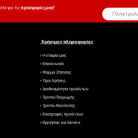
είτε για τις
προσφορές μας!
E
m
a
i
l
*
Χρήσιμες πληροφορίες
▫ Η εταιρία μας
▫ Επικοινωνία
▫ Φόρμα Ζήτησης
▫ Όροι Χρήσης
▫ Διαθεσιμότητα προϊόντων
▫ Τρόποι Πληρωμής
▫ Τρόποι Αποστολής
▫ Επιστροφές προϊόντων
▫ Εγγυήσεις και Service