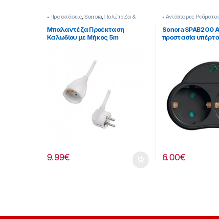
• Προεκτάσεις
,
Sonora
,
Πολύπριζα &
• Αντάπτορες Ρεύματο
Αντάπτορες
Μπαλαντέζα Προέκταση
Sonora SPAB200 
Καλωδίου με Μήκος 5m
προστασία υπέρτ
Διατομής 3×1.5mm² Λευκή
σούκο
[253221021]
9.99
€
6.00
€