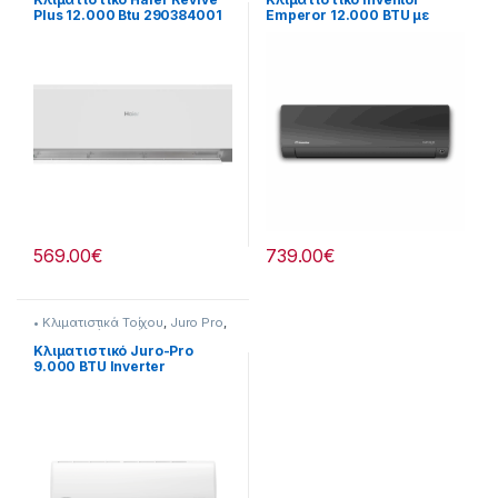
Plus 12.000 Btu 290384001
Emperor 12.000 BTU με
Ιονιστή και Wi-Fi
[290264173]
569.00
€
739.00
€
• Κλιματιστικά Τοίχου
,
Juro Pro
,
Κλιματισμός & Θέρμανση
,
Κλιματιστικά
,
Με Εγκατάσταση
Κλιματιστικό Juro-Pro
9.000 BTU Inverter
290115016 Με
Εγκατάσταση*