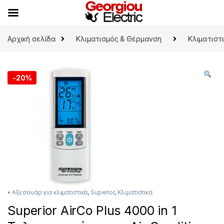
Skip to navigation
Skip to content
Αρχική σελίδα
Κλιματισμός & Θέρμανση
Κλιματιστ
-
20%
• Αξεσουάρ για κλιματιστικά
,
SuperIor
,
Κλιματιστικά
Superior AirCo Plus 4000 in 1