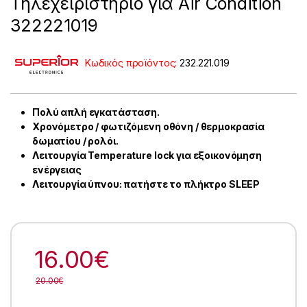
Τηλεχειριστήριο για Air Condition
322221019
Κωδικός προϊόντος:
232.221.019
Πολύ απλή εγκατάσταση.
Χρονόμετρο / φωτιζόμενη οθόνη / θερμοκρασία
δωματίου / ρολόι.
Λειτουργία Temperature lock για εξοικονόμηση
ενέργειας
Λειτουργία ύπνου: πατήστε το πλήκτρο SLEEP
16.00
€
20.00
€