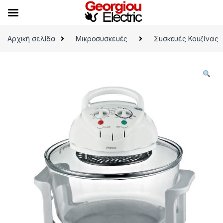
Skip to navigation
Skip to content
Αρχική σελίδα
Μικροσυσκευές
Συσκευές Κουζίνας