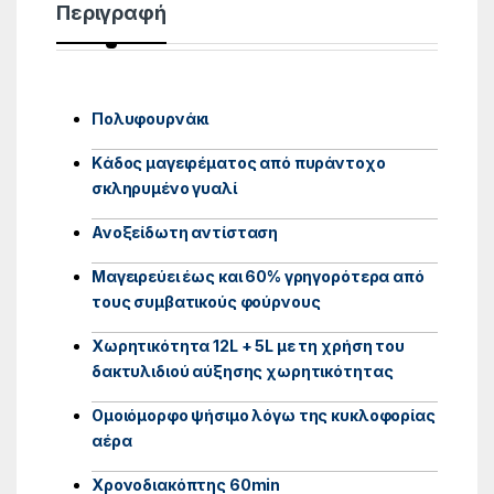
Περιγραφή
Πολυφουρνάκι
Kάδος μαγειρέματος από πυράντοχο
σκληρυμένο γυαλί
Ανοξείδωτη αντίσταση
Μαγειρεύει έως και 60% γρηγορότερα από
τους συμβατικούς φούρνους
Χωρητικότητα 12L + 5L με τη χρήση του
δακτυλιδιού αύξησης χωρητικότητας
Ομοιόμορφο ψήσιμο λόγω της κυκλοφορίας
αέρα
Χρονοδιακόπτης 60min