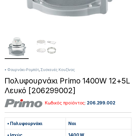
• Φουρνάκι-Ρομπότ
,
Συσκευές Κουζίνας
Πολυφουρνάκι Primo 1400W 12+5L
Λευκό [206299002]
Κωδικός προϊόντος
:
206.299.002
• Πολυφουρνάκι
Ναι
• Ισχύς
1400 W