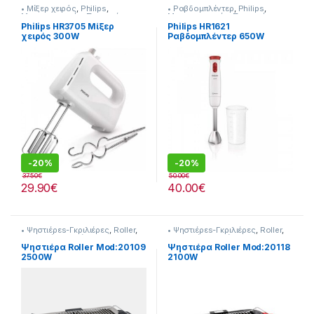
• Μίξερ χειρός
,
Philips
,
• Ραβδομπλέντερ
,
Philips
,
Μικροσυσκευές
,
Συσκευές
Μικροσυσκευές
,
Συσκευές
Κουζίνας
Κουζίνας
Philips HR3705 Μίξερ
Philips HR1621
χειρός 300W
Ραβδομπλέντερ 650W
-
20%
-
20%
37.50
€
50.00
€
29.90
€
40.00
€
• Ψηστιέρεs-Γκριλιέρες
,
Roller
,
• Ψηστιέρεs-Γκριλιέρες
,
Roller
,
Συσκευές Κουζίνας
Συσκευές Κουζίνας
Ψηστιέρα Roller Mod:20109
Ψηστιέρα Roller Mod:20118
2500W
2100W