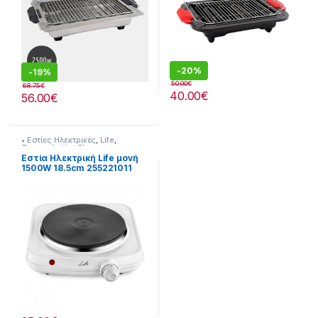
-
20%
-
19%
50.00
€
68.75
€
40.00
€
56.00
€
• Εστίες Ηλεκτρικές
,
Life
,
Συσκευές Κουζίνας
Εστία Ηλεκτρική Life μονή
1500W 18.5cm 255221011